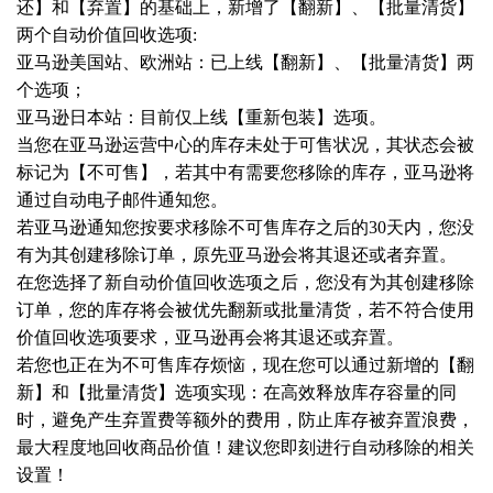
还】和【弃置】的基础上，新增了【翻新】、【批量清货】
两个自动价值回收选项
:
亚马逊美国站、欧洲站：已上线【翻新】、【批量清货】两
个选项；
亚马逊日本站：目前仅上线【重新包装】选项。
当您在亚马逊运营中心的库存未处于可售状况，其状态会被
标记为【不可售】，若其中有需要您移除的库存，亚马逊将
通过自动电子邮件通知您。
若亚马逊通知您按要求移除不可售库存之后的
30天内，您没
有为其创建移除订单，原先亚马逊会将其退还或者弃置。
在您选择了新自动价值回收选项之后，您没有为其创建移除
订单，您的库存将会被优先翻新或批量清货，若不符合使用
价值回收选项要求，亚马逊再会将其退还或弃置。
若您也正在为不可售库存烦恼，现在您可以通过新增的【翻
新】和【批量清货】选项实现：在高效释放库存容量的同
时，避免产生弃置费等额外的费用，防止库存被弃置浪费，
最大程度地回收商品价值！建议您即刻进行自动移除的相关
设置！