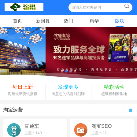
索
首页
新回复
热门
精华
版块
每日上新
发现更多
精彩活动
海量最新资讯播报
有意思的话题时刻聊
超级福利聚集地
淘宝运营
直通车
淘宝SEO
主题：140
主题：87