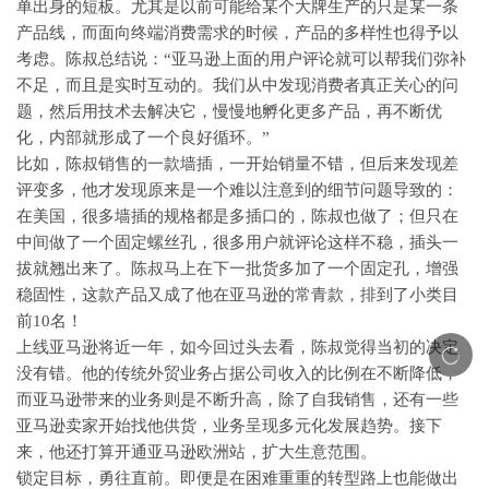
单出身的短板。尤其是以前可能给某个大牌生产的只是某一条
产品线，而面向终端消费需求的时候，产品的多样性也得予以
考虑。陈叔总结说：“亚马逊上面的用户评论就可以帮我们弥补
不足，而且是实时互动的。我们从中发现消费者真正关心的问
题，然后用技术去解决它，慢慢地孵化更多产品，再不断优
化，内部就形成了一个良好循环。”
比如，陈叔销售的一款墙插，一开始销量不错，但后来发现差
评变多，他才发现原来是一个难以注意到的细节问题导致的：
在美国，很多墙插的规格都是多插口的，陈叔也做了；但只在
中间做了一个固定螺丝孔，很多用户就评论这样不稳，插头一
拔就翘出来了。陈叔马上在下一批货多加了一个固定孔，增强
稳固性，这款产品又成了他在亚马逊的常青款，排到了小类目
前
10名！
上线亚马逊将近一年，如今回过头去看，陈叔觉得当初的决定
没有错。他的传统外贸业务占据公司收入的比例在不断降低，
而亚马逊带来的业务则是不断升高，除了自我销售，还有一些
亚马逊卖家开始找他供货，业务呈现多元化发展趋势。接下
来，他还打算开通亚马逊欧洲站，扩大生意范围。
锁定目标，勇往直前。即便是在困难重重的转型路上也能做出