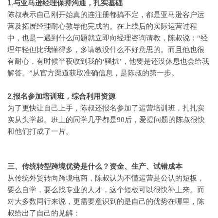
1.与亚马逊经理保持沟通，扎实基础
陈叔表示自己刚开始真的连注册都搞不定，都是亚马逊客户运
营及拓展经理耐心教导他完成的。在上线后的实际运营过程
中，也是一遇到什么问题就立即向经理咨询请教，陈叔说：
“经
理年轻但比我懂得多，多请教没什么不好意思的。而且他也很
有耐心，有时候半夜收到我的‘骚扰’，他要是还没休息也会给我
解答。”从官方渠道获取准确信息，是陈叔的第一步。
2.报名参加培训班，综合利用资源
为了更快让自己上手，陈叔还报名参加了运营培训班，扎扎实
实从头学起。班上的同学几乎都是
90后，爱提问题的陈叔很快
和他们打成了一片。
三、传统转型跨境优势是什么？资金、生产、试错成本
从传统外贸转向跨境电商，陈叔认为不懂运营是公认的短板，
要么自学，要么找专业的人才，这个短板可以很快补上来。而
对大多数同行来说，更需要意识到的是自己的优势在哪里，陈
叔给出了自己的见解：