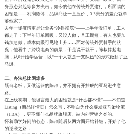
务形态兴起等多方夹击，如今的他在传统外贸这行，所面临的
困顿是
——利润微薄，品牌商还一直压价，0.3美分的差距就单
落他家了。
去年一场疫情更是让业务
“冷得彻底”——上半年没订单，工人
都走了；下半年订单回暖，又没人做，且工期短，有人也要加
钱加急做，成本肉眼可见地上升……面对传统外贸棘手的状
况，他看中了跨境电商的前景，于是说干就干，陈叔捧起电
脑，从0开始学运营，以“一个人就是一支队伍”的形式做起了亚
马逊。
二、办法总比困难多
既当老板，又做运营的陈叔，并不拥有开挂般的亚马逊生意
路。
在上线初期，他坦言最大的困难就是
“什么都不懂”——不知道
Listing（商品详情页）怎么写，不明白为什么要发亚马逊物流
（FBA），更不懂什么品牌旗舰店、站内外营销之类的。
怀着勤学好问的心态，陈叔随后从两方面开始补短，开始了他
的逆袭之路：