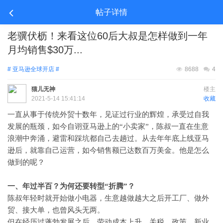
帖子详情
老骥伏枥！来看这位60后大叔是怎样做到一年
月均销售$30万...
# 亚马逊全球开店 #
8688
4
猫儿无神
楼主
2021-5-14 15:41:14
收藏
一直从事于传统外贸十数年，见证过行业的辉煌，承受过自我
发展的瓶颈，如今自诩亚马逊上的
“小卖家”，陈叔一直在生意
浪潮中奔涌，避雷和踩坑都自己去趟过。从去年年底上线亚马
逊后，就靠自己运营，如今销售额已达数百万美金。他是怎么
做到的呢？
一、年过半百？为何还要转型
“折腾”？
陈叔年轻时就开始做小电器，生意越做越大之后开工厂、做外
贸、接大单，也曾风头无两。
但在经历过蓬勃发展之后，劳动成本上升、关税、政策、新业