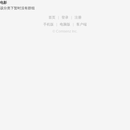
电影
该分类下暂时没有群组
首页
|
登录
|
注册
手机版
|
电脑版
|
客户端
© Comsenz Inc.