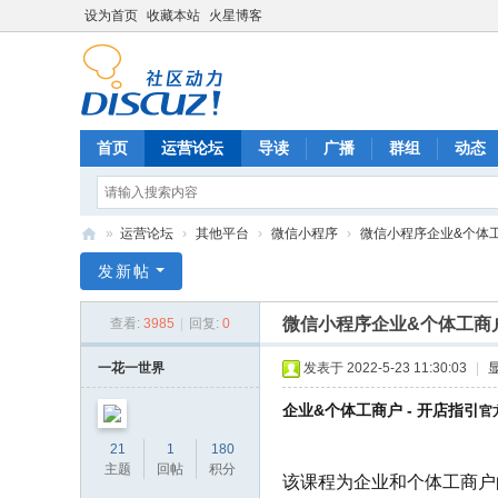
设为首页
收藏本站
火星博客
首页
运营论坛
导读
广播
群组
动态
»
运营论坛
›
其他平台
›
微信小程序
›
微信小程序企业&个体工商户
电
发新帖
商
微信小程序企业&个体工商户
查看:
3985
|
回复:
0
运
营
一花一世界
发表于 2022-5-23 11:30:03
|
网
企业&个体工商户 - 开店指引
官
21
1
180
主题
回帖
积分
该课程为企业和个体工商户