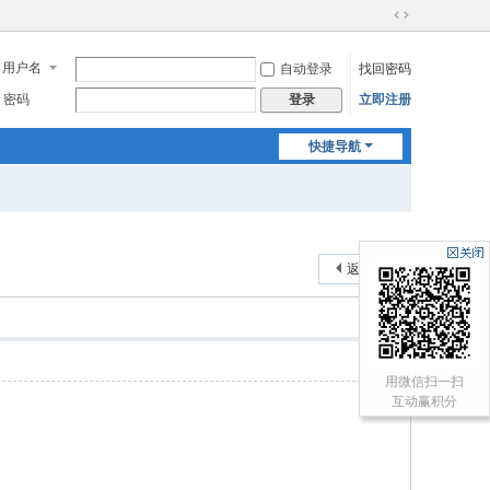
切
换
用户名
自动登录
找回密码
到
宽
密码
立即注册
登录
版
快捷导航
返回列表
用微信扫一扫
互动赢积分