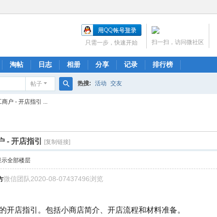
扫一扫，访问微社区
只需一步，快速开始
淘帖
日志
相册
分享
记录
排行榜
热搜:
活动
交友
帖子
搜
 - 开店指引 ...
索
 - 开店指引
[复制链接]
显示全部楼层
微信团队2020-08-07437496浏览
方
的开店指引。包括小商店简介、开店流程和材料准备。