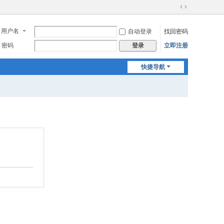
切
换
用户名
自动登录
找回密码
到
宽
密码
立即注册
登录
版
快捷导航