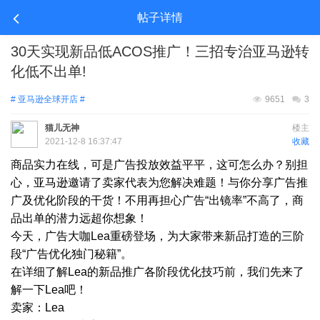
帖子详情
​30天实现新品低ACOS推广！三招专治亚马逊转
化低不出单!
# 亚马逊全球开店 #
9651
3
猫儿无神
楼主
2021-12-8 16:37:47
收藏
商品实力在线，可是广告投放效益平平，这可怎么办？别担
心，亚马逊邀请了卖家代表为您解决难题！与你分享广告推
广及优化阶段的干货！不用再担心广告
“出镜率”不高了，商
品出单的潜力远超你想象！
今天，广告大咖
Lea重磅登场，为大家带来新品打造的三阶
段“广告优化独门秘籍”。
在详细了解
Lea的新品推广各阶段优化技巧前，我们先来了
解一下Lea吧！
卖家：
Lea