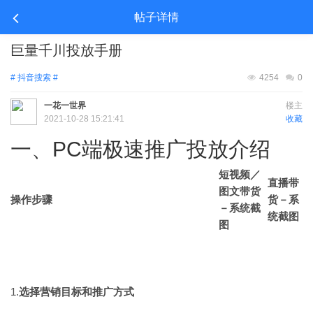
帖子详情
巨量千川投放手册
# 抖音搜索 #
4254
0
一花一世界
楼主
2021-10-28 15:21:41
收藏
一、PC端极速推广投放介绍
短视频／
直播带
图文带货
操作步骤
货
－系
－系统截
统截图
图
1.​
选择营销目标和推广方式