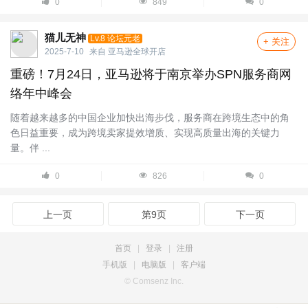
0
849
0
猫儿无神
Lv.8 论坛元老
+ 关注
2025-7-10
来自
亚马逊全球开店
重磅！7月24日，亚马逊将于南京举办SPN服务商网
络年中峰会
随着越来越多的中国企业加快出海步伐，服务商在跨境生态中的角
色日益重要，成为跨境卖家提效增质、实现高质量出海的关键力
量。伴 ...
0
826
0
上一页
第9页
下一页
首页
|
登录
|
注册
手机版
|
电脑版
|
客户端
© Comsenz Inc.