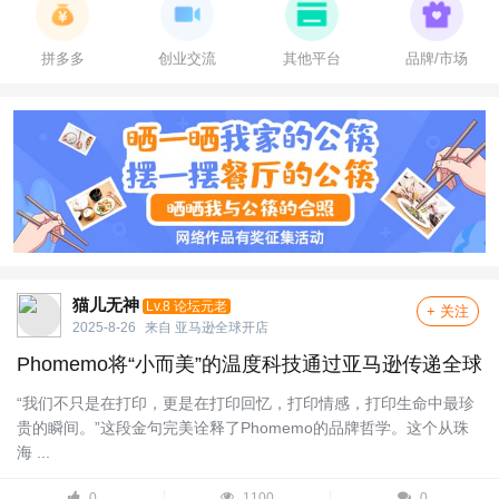
拼多多
创业交流
其他平台
品牌/市场
猫儿无神
Lv.8 论坛元老
+ 关注
2025-8-26
来自
亚马逊全球开店
Phomemo将“小而美”的温度科技通过亚马逊传递全球
“我们不只是在打印，更是在打印回忆，打印情感，打印生命中最珍
贵的瞬间。”这段金句完美诠释了Phomemo的品牌哲学。这个从珠
海 ...
0
1100
0