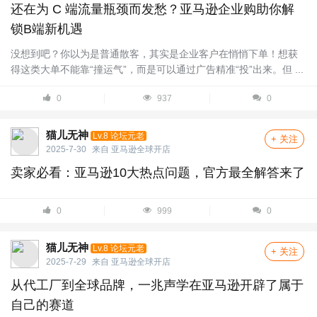
还在为 C 端流量瓶颈而发愁？亚马逊企业购助你解
锁B端新机遇
没想到吧？你以为是普通散客，其实是企业客户在悄悄下单！想获
得这类大单不能靠“撞运气”，而是可以通过广告精准“投”出来。但 ...
0
937
0
猫儿无神
Lv.8 论坛元老
+ 关注
2025-7-30
来自
亚马逊全球开店
卖家必看：亚马逊10大热点问题，官方最全解答来了
0
999
0
猫儿无神
Lv.8 论坛元老
+ 关注
2025-7-29
来自
亚马逊全球开店
从代工厂到全球品牌，一兆声学在亚马逊开辟了属于
自己的赛道