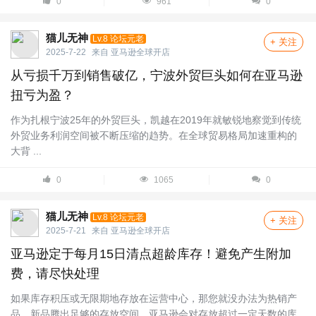
0
961
0
猫儿无神
Lv.8 论坛元老
+ 关注
2025-7-22
来自
亚马逊全球开店
从亏损千万到销售破亿，宁波外贸巨头如何在亚马逊
扭亏为盈？
作为扎根宁波25年的外贸巨头，凯越在2019年就敏锐地察觉到传统
外贸业务利润空间被不断压缩的趋势。在全球贸易格局加速重构的
大背 ...
0
1065
0
猫儿无神
Lv.8 论坛元老
+ 关注
2025-7-21
来自
亚马逊全球开店
亚马逊定于每月15日清点超龄库存！避免产生附加
费，请尽快处理
如果库存积压或无限期地存放在运营中心，那您就没办法为热销产
品、新品腾出足够的存放空间。亚马逊会对存放超过一定天数的库