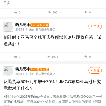
手实 ...
0
960
0
猫儿无神
Lv.8 论坛元老
+ 关注
2025-8-4
来自
亚马逊全球开店
倒计时！亚马逊全球开店盈领增长论坛即将启幕，诚
邀共赴！
0
1011
0
猫儿无神
Lv.8 论坛元老
+ 关注
2025-8-4
来自
亚马逊全球开店
从退货率50%到年增长70%！JMGO布局亚马逊后究
竟做对了什么？
刚刚过去的2025年Prime会员日，智能投影仪品牌JMGO交出了一份
亮眼的成绩单：平日400%的销售额，在国际大牌云集的赛道上脱颖