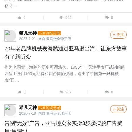
存商 ...
0
965
0
猫儿无神
Lv.8 论坛元老
+ 关注
2025-7-21
来自
亚马逊全球开店
70年老品牌机械表海鸥通过亚马逊出海，让东方故事
有了新听众
作为老国货，海鸥的历史可谓悠久。1955年，天津手表厂试制组的
四位工匠用100元经费和四台简陋仪器，造出了中国第一只机械
表“五 ...
0
987
0
猫儿无神
Lv.8 论坛元老
+ 关注
2025-7-18
来自
亚马逊全球开店
告别“无效”广告，亚马逊卖家实操3步骤摆脱广告费
用“黑洞”！