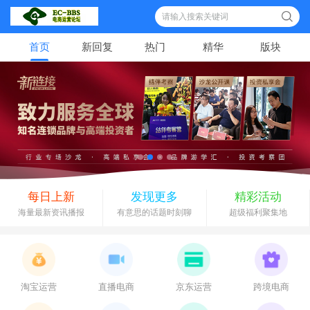
索
首页
新回复
热门
精华
版块
每日上新
发现更多
精彩活动
海量最新资讯播报
有意思的话题时刻聊
超级福利聚集地
淘宝运营
直播电商
京东运营
跨境电商