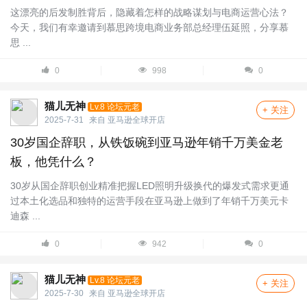
这漂亮的后发制胜背后，隐藏着怎样的战略谋划与电商运营心法？
今天，我们有幸邀请到慕思跨境电商业务部总经理伍延照，分享慕
思 ...
0
998
0
猫儿无神
Lv.8 论坛元老
+ 关注
2025-7-31
来自
亚马逊全球开店
30岁国企辞职，从铁饭碗到亚马逊年销千万美金老
板，他凭什么？
30岁从国企辞职创业精准把握LED照明升级换代的爆发式需求更通
过本土化选品和独特的运营手段在亚马逊上做到了年销千万美元卡
迪森 ...
0
942
0
猫儿无神
Lv.8 论坛元老
+ 关注
2025-7-30
来自
亚马逊全球开店