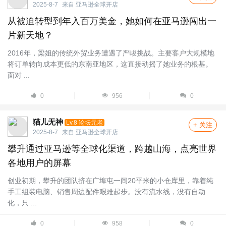
2025-8-7
来自
亚马逊全球开店
从被迫转型到年入百万美金，她如何在亚马逊闯出一
片新天地？
2016年，梁姐的传统外贸业务遭遇了严峻挑战。主要客户大规模地
将订单转向成本更低的东南亚地区，这直接动摇了她业务的根基。
面对 ...
0
956
0
猫儿无神
Lv.8 论坛元老
+ 关注
2025-8-7
来自
亚马逊全球开店
攀升通过亚马逊等全球化渠道，跨越山海，点亮世界
各地用户的屏幕
创业初期，攀升的团队挤在广埠屯一间20平米的小仓库里，靠着纯
手工组装电脑、销售周边配件艰难起步。没有流水线，没有自动
化，只 ...
0
958
0