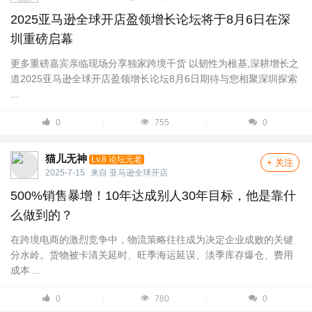
2025亚马逊全球开店盈领增长论坛将于8月6日在深
圳重磅启幕
更多重磅嘉宾亲临现场分享独家跨境干货 以韧性为根基,深耕增长之
道2025亚马逊全球开店盈领增长论坛8月6日期待与您相聚深圳探索
...
0
755
0
猫儿无神
Lv.8 论坛元老
+ 关注
2025-7-15
来自
亚马逊全球开店
500%销售暴增！10年达成别人30年目标，他是靠什
么做到的？
在跨境电商的激烈竞争中，物流策略往往成为决定企业成败的关键
分水岭。货物被卡清关延时、旺季海运延误、淡季库存爆仓、费用
成本 ...
0
780
0