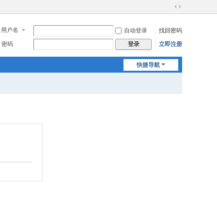
切
换
用户名
自动登录
找回密码
到
宽
密码
立即注册
登录
版
快捷导航