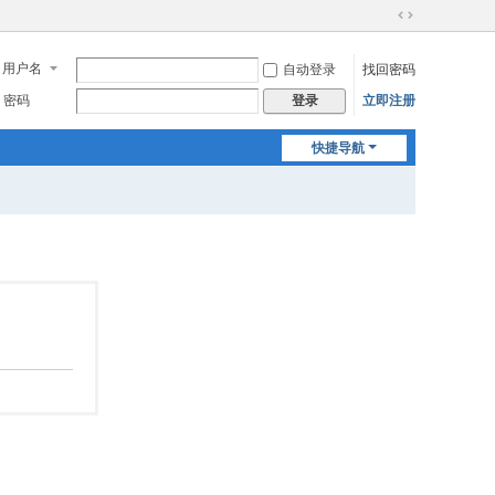
切
换
用户名
自动登录
找回密码
到
宽
密码
立即注册
登录
版
快捷导航