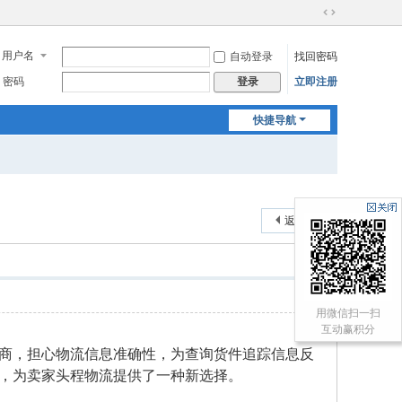
切
换
用户名
自动登录
找回密码
到
宽
密码
立即注册
登录
版
快捷导航
返回列表
用微信扫一扫
互动赢积分
商，担心物流信息准确性，为查询货件追踪信息反
rack，为卖家头程物流提供了一种新选择。