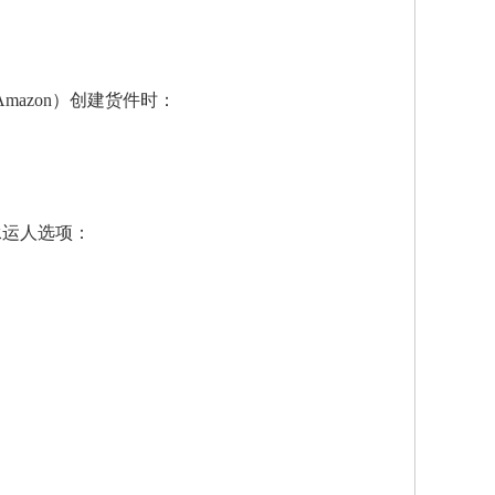
to Amazon）创建货件时
：
承运人选项：