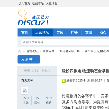
设为首页
收藏本站
火星博客
首页
运营论坛
导读
广播
群组
动态
»
运营论坛
›
跨境电商
›
亚马逊全球开店
›
轻松四步走,物流动态全
电
发新帖
商
轻松四步走,物流动态全掌握-
查看:
1763
|
回复:
0
运
营
猫儿无神
发表于 2025-1-18 18:20:17
|
网
跨境物流的各环节中，卖家
1502
25
7282
复多方沟通等等。为提高跨
主题
回帖
积分
*ShipTrack目前支持美