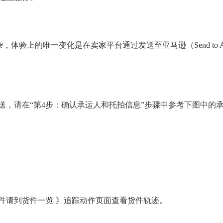
不复杂，体验上的唯一变化是
在卖家平台通过发送至亚马逊（
Send 
送，请在
“第4步：确认承运人和托拍信息”步骤中参考下图中的
件请到货件一览
》追踪动作页面查看货件轨迹。