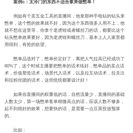
案例c：太冷门的东西不适合拿来做憋单！
例如有个卖五金工具的直播间，他拿那种手电钻的钻头来
憋单，这个憋的效果就不好，因为这个东西很多人用不上，他
就不想在这里等，你拿个老虎钳或者螺丝刀的话，都要比这个
钻头憋单效果要好，因为老虎钳和螺丝刀，基本上人人家里都
用得到，有抢的欲望。
憋单品选对了，憋单价定好了，离把人气拉高已经成功了
80%了，这个时候主播要把憋单的话术练好，憋单品的卖点话
术，价值塑造话术，场景代入话术，以及拉互动话术，拉关注
和拉粉丝团的话术，这些统统都要设计好！
如果你直播间的权重低的话，自然流量少，直播间的基础
人数太少，第一场憋单客单稍微高点的话，应该人数不够多，
起不到很好的效果，想要快的话，是需要一点豆荚投放预算
的。
比如：