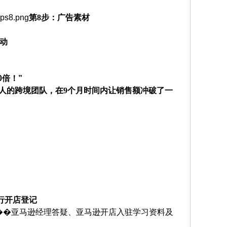
wps8.png
第
8步：广告素材
动
0倍！”
个人的跨境团队，在9个月时间内让销售额冲破了一
行开店登记
��亚马逊经理答疑、亚马逊开店入驻学习资料及