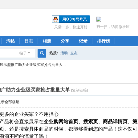
扫一扫，访问微社区
只需一步，快速开始
淘帖
日志
相册
分享
记录
排行榜
热搜:
活动
交友
帖子
搜
展示型推广助力企业级买家抢占批量大 ...
索
推广助力企业级买家抢占批量大单
[复制链接]
显示全部楼层
更多的企业买家？不用担心！
产品将会直接展示在
企业购网站首页
、
搜索页
、
商品详情页
、
第
页、还是搜索具体商品的时候，都能够看到您的产品！这不仅可
源源不断的流量了吗！