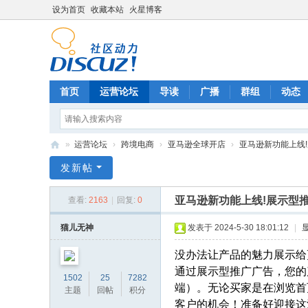
设为首页
收藏本站
火星博客
首页
运营论坛
导读
广播
群组
动态
»
运营论坛
›
跨境电商
›
亚马逊全球开店
›
亚马逊新功能上线!
电
发新帖
商
亚马逊新功能上线!展示型
查看:
2163
|
回复:
0
运
营
猫儿无神
发表于 2024-5-30 18:01:12
|
网
没办法让产品的魅力展示给
通过展示型推广广告，您的
1502
25
7282
端）。无论买家是在浏览首
主题
回帖
积分
客户的机会！准备好迎接这