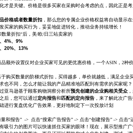
化才是关键。价格是很多买家在采购时会考虑的点，因此正是考
品价格或者数量折扣
，那么您的专属企业价格权益将自动显示在
发买家的购买行为，妥妥地促进转化，推动业务持续增长！
和数量折扣“后，美/欧/日三站卖家的
%、4%、9%
%、20%、13%
商品额外设置仅对企业买家可见的更优惠价格，一个
ASIN，2
基于购买数量的阶梯式折扣，买得越多，单价就越低，满足企业
求也不同，怎么才能让我的产品精准地匹配到有需求的买家呢？
过亚马逊基于顾客购物洞察分析所
预先创建的企业购相关受众
，
之后，您可以通过
定向报告
和
匹配的定向报告
，来了解此次广告
础进行复盘优化广告效果，更好地制定下一次投放计划
和报告” -> 点击“搜索广告报告” -> 点击“创建报告” -> 点击
有吸引力的图片可以快速抓住买家的眼球！现在，展示型推广广