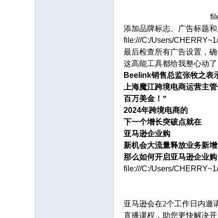
fi
添加品牌标志、广告标题和
file:///C:/Users/CHERRY~
最后检查所有广告设置，确
这高能工具都给我整心动了
Beelink销售总监张牧之
上海魔江跨境电商运营主管
百万美金！”
2024年跨境电商的
下一个增长突破点就在
亚马逊企业购
新机会大流量释放业务新增
那么如何开启亚马逊企业购
file:///C:/Users/CHERRY~
亚马逊会在
2个工作日内邀
直播课程，助您更快解决开