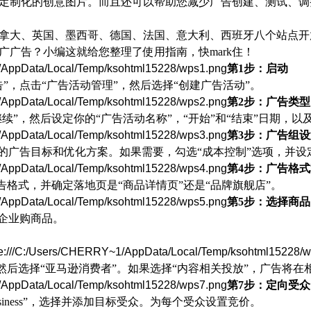
定制化的创意图片。而且还可以帮助您减少广告创建、测试、调
拿大、英国、墨西哥、德国、法国、意大利、西班牙八个站点开
广广告？小编这就给您整理了使用指南，快
mark住！
1/AppData/Local/Temp/ksohtml15228/wps1.png
第
1步：启动
告”，点击“广告活动管理”，然后选择“创建广告活动”。
1/AppData/Local/Temp/ksohtml15228/wps2.png
第
2步：广告类型
继续”，然后设定你的“广告活动名称”，“开始”和“结束”日期，以
1/AppData/Local/Temp/ksohtml15228/wps3.png
第
3步：广告组设
你的广告目标和优化方案。如果需要，勾选“成本控制”选项，并设
1/AppData/Local/Temp/ksohtml15228/wps4.png
第
4步：广告格
广告格式，并确定落地页是“商品详情页”还是“品牌旗舰店”。
1/AppData/Local/Temp/ksohtml15228/wps5.png
第
5步：选择商品
加企业购商品。
le:///C:/Users/CHERRY~1/AppData/Local/Temp/ksohtml15228/
，然后选择“亚马逊消费者”。如果选择“内容相关投放”，广告将
1/AppData/Local/Temp/ksohtml15228/wps7.png
第
7步：定向受众
azon Business”，选择并添加目标受众。为每个受众设置竞价。