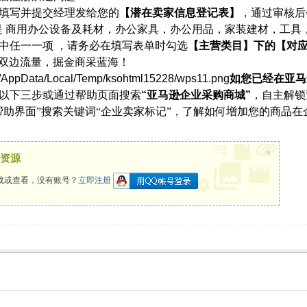
填写并提交经理发给您的
【潜在卖家信息登记表】
，通过审核后
是 商用办公设备及耗材，办公家具，办公用品，家装建材，工具
中任一一项 ，请务必在填写表单时勾选
【主营类目】下的【对
端双边流量，掘金商采蓝海！
1/AppData/Local/Temp/ksohtml15228/wps11.png
如您已经在亚马
以下三步或通过帮助页面搜索
“亚马逊企业采购商城”
，自主解锁
帮助界面”搜索关键词“企业卖家标记”，了解如何增加您的商品
×
资源
载或查看，没有账号？
立即注册