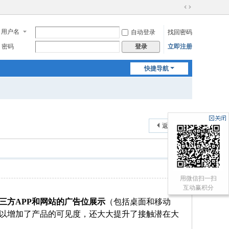
切
换
用户名
自动登录
找回密码
到
宽
密码
立即注册
登录
版
快捷导航
返回列表
用微信扫一扫
互动赢积分
三方
APP和网站的广告位展示
（包括桌面和移动
以增加了产品的可见度，还大大提升了接触潜在大