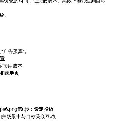
整优化的时间，让您低成本、高效率地触达到目标
放。
及“广告预算”。
置
定预期成本。
式和落地页
wps6.png
第
6步：设定投放
在相关场景中与目标受众互动。