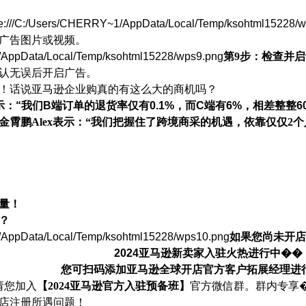
le:///C:/Users/CHERRY~1/AppData/Local/Temp/ksohtml15228/
广告图片或视频。
1/AppData/Local/Temp/ksohtml15228/wps9.png
第
9步：检查并启
认无误后开启广告。
！话说亚马逊企业购真的有这么大的商机吗？
表示：“我们B端订单的退货率仅有0.1%，而C端有6%，相差整整6
金霄鹏
Alex表示：“我们把握住了跨境商采的机遇，依靠仅仅2
量！
？
1/AppData/Local/Temp/ksohtml15228/wps10.png
如果您尚未开店
2024亚马逊新卖家入驻火热进行中��
您可扫码添加亚马逊全球开店官方客户拓展经理进
请您加入
【
2024亚马逊官方入驻预备班】
官方微信群。群内专享
店注册所遇问题！