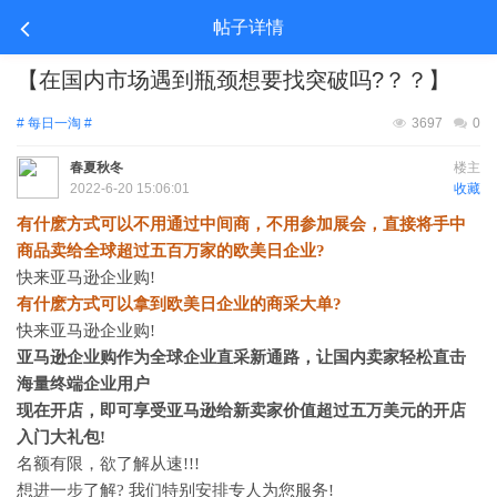
帖子详情
【在国内市场遇到瓶颈想要找突破吗?？？】
# 每日一淘 #
3697
0
春夏秋冬
楼主
2022-6-20 15:06:01
收藏
有什麽方式可以不用通过中间商，不用参加展会，直接将手中
商品卖给全球超过五百万家的欧美日企业
?
快来亚马逊企业购
!
有什麽方式可以拿到欧美日企业的商采大单
?
快来亚马逊企业购
!
亚马逊企业购作为全球企业直采新通路，让国内卖家轻松直击
海量终端企业用户
现在开店，即可享受亚马逊给新卖家价值超过五万美元的开店
入门大礼包
!
名额有限，欲了解从速
!!!
想进一步了解
? 我们特别安排专人为您服务!