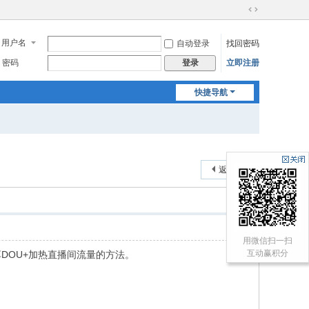
切
换
用户名
自动登录
找回密码
到
宽
密码
立即注册
登录
版
快捷导航
返回列表
用微信扫一扫
互动赢积分
OU+加热直播间流量的方法。