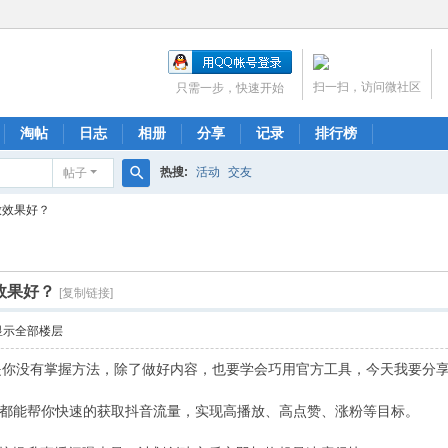
扫一扫，访问微社区
只需一步，快速开始
淘帖
日志
相册
分享
记录
排行榜
热搜:
活动
交友
帖子
搜
放效果好？
索
效果好？
[复制链接]
显示全部楼层
没有掌握方法，除了做好内容，也要学会巧用官方工具，今天我要分享D
都能帮你快速的获取抖音流量，实现高播放、高点赞、涨粉等目标。