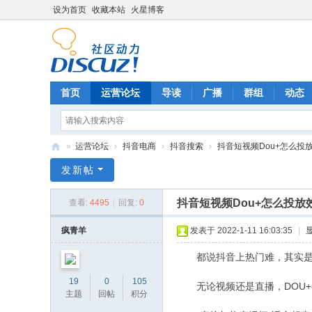
设为首页
收藏本站
火星博客
首页
运营论坛
导读
广播
群组
动态
»
运营论坛
›
抖音电商
›
抖音搜索
›
抖音短视频Dou+怎么投
电
发新帖
商
抖音短视频Dou+怎么投放
查看:
4495
|
回复:
0
运
营
疯青羊
发表于 2022-1-11 16:03:35
|
网
都说抖音上热门难，其实是你
19
0
105
无论视频还是直播，DOU+
主题
回帖
积分