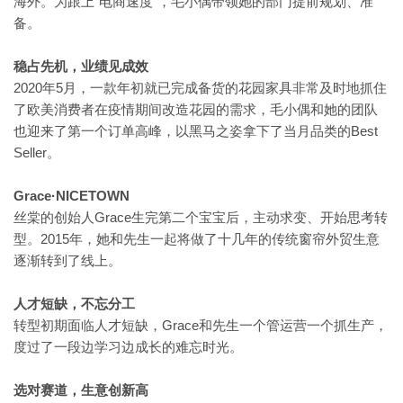
海外。为跟上“电商速度”，毛小偶带领她的部门提前规划、准
备。
稳占先机，业绩见成效
2020年5月，一款年初就已完成备货的花园家具非常及时地抓住
了欧美消费者在疫情期间改造花园的需求，毛小偶和她的团队
也迎来了第一个订单高峰，以黑马之姿拿下了当月品类的Best
Seller。
Grace·NICETOWN
Grace生完第二个宝宝后，主动求变、开始思考转
丝棠的创始人
型。2015年，她和先生一起将做了十几年的传统窗帘外贸生意
逐渐转到了线上。
人才短缺，不忘分工
Grace和先生一个管运营一个抓生产，
转型初期面临人才短缺，
度过了一段边学习边成长的难忘时光。
选对赛道，生意创新高