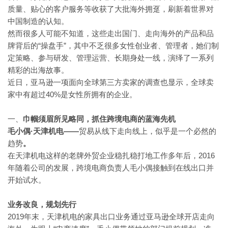
质量、贴心的客户服务等收获了大批海外拥趸，刷新着世界对
中国制造的认知。
然而很多人可能不知道，这些走出国门、走向海外的产品和品
“操盘手”，其中不乏很多女性创业者、管理者，她们制
牌背后的
定策略、参与研发、管理运营、长期身处一线，演绎了一系列
精彩的出海故事。
近日，亚马逊一项面向全球第三方卖家的调查也显示，全球卖
40%是女性所拥有的企业。
家中有超过
一、
巾帼须眉所见略同，抓住跨境电商的蓝海先机
·天津机电
——
贸易从线下走向线上，似乎是一个必然的
毛小偶
趋势
。
2016
在天津机电这样的老牌外贸企业稳扎稳打地工作多年后，
年随着公司的发展，跨境电商负责人毛小偶接触到在线出口并
开始试水。
业务改良，规划先行
2019年末，天津机电的家具出口业务通过亚马逊全球开店走向