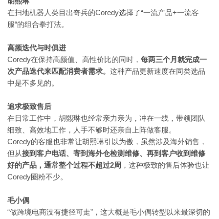
胡熙琳
Coredy选择了“一流产品+一流客
在扫地机器人类目出奇兵的
服“的组合拳打法。
高频迭代与时俱进
Coredy在保持高颜值、高性价比的同时，
每两三个月就完成一
次产品迭代来匹配消费者需求。
这种产品更新速度在同类选品
中是不多见的。
追求极致售后
在日常工作中，胡熙琳也经常亲力亲为，冲在一线，带领团队
细致、高效地工作，人手不够时还亲自上阵做客服。
Coredy的客服也非常让胡熙琳引以为傲，虽然涉及海外销售，
但从
接到客户电话、寄到海外仓检测维修、再到客户收到维修
2周
好的产品，通常整个过程不超过
，这种极致的售后体验也让
Coredy圈粉不少。
毛小偶
“做跨境电商没有捷径可走”，这大概是毛小偶转型以来最深切的