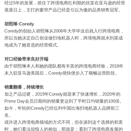
5年的发展，抓住了跨境电商红利期的丝棠在亚马逊的经营
经过
蒸蒸日上，主打的窗帘产品已经是引以为傲的品类销售冠军。
·Coredy
胡熙琳
Coredy的创始人胡熙琳从2006年大学毕业后就入行跨境电商，
所以当她决定自己创业做扫地机器人时，跨境电商就水到渠成
地成为了她首选的经营模式。
对口经验带来良好开端
2018年
由于胡熙琳本人和她的团队都有丰富的跨境电商经验，
末入驻亚马逊美国后，Coredy很快便步入了顺畅运营阶段。
销量翻番，持续增长
2019年Coredy就迎来了快速增长，2020年的
加之产品过硬，
Prime Day会员日期间的销量更达到了平时日均销量的100倍。
Coredy已经位列中国出海扫地机器人品牌前三
如今，年轻的
名。
或许进入跨境电商领域的方式不同，但在谈到这个选择的初衷
时，她们看法却惊人的相似，那就是：看到了跨境电商发展的