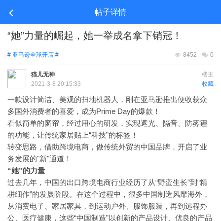
帖子详情
“她”力量的崛起，她一举成名拿下销冠！
# 亚马逊全球开店 #
8452
0
猫儿无神
楼主
2021-3-8 20:15:33
收藏
一款设计简洁、美观的扫地机器人，刚在亚马逊推出便收获众
Prime Day的爆款！
多国外消费者的喜爱，成为
看似简单的窗帘，经过用心的研发，实现遮光、隔音、防雾霾
“科技”的标签！
的功能，让传统家居贴上
转变思路，借助跨境电商，做传统外贸的中国品牌，开启了业
"新"通道！
务发展的
“她”的力量
“野蛮生长”到“精
过去几年，中国的出口跨境电商行业经历了从
耕细作”的发展阶段。在这个过程中，很多中国制造风靡海外，
从消费电子、家居家具，到运动户外、服饰服装，再到远程办
公、医疗健康，这些“中国制造”以创新的产品设计、优良的产品