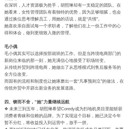
在深圳，人才资源极为抢手，胡熙琳却有一支稳定的团队。在
她看来，女性管理团队有着独特的优势，因为足够细腻，也会
“共情”。
通过换位思考理解员工，用她的话说，就是
她喜欢亲自面试每一个求职者，了解他们在上一份工作中的心
得和体会，做到更细致入微的管理。
毛小偶
毛小偶其实可以选择按部就班的工作。但是当跨境电商部门的
新岗位来临的那一刻，她充满信心地接受了职场转变。
从传统外贸到跨境电商，她做出了从思维模式到售后服务等的
全方位改变。
“凡事预则立”的做法，在
而固有的流程和制度也让她琢磨出一套
传统外贸中开辟出新业务的发展道路。
“她”力量继续远航
四、锲而不舍，
❖ 未来三到五年，胡熙琳希望Coredy成为扫地机类目里能斩获
消费者青睐和信赖的品牌。为了实现这个目标，她已决定今年
暂不分红，将收益投入到运营中，放手一拼。