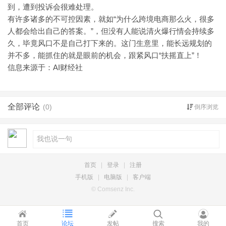
到，遭到投诉会很难处理。
“为什么跨境电商那么火，很多
有许多诸多的不可控因素，就如
人都会给出自己的答案。”，但没有人能说清火爆行情会持续多
久，毕竟风口不是自己打下来的。这门生意里，能长远规划的
并不多，能抓住的就是眼前的机会，跟紧风口“扶摇直上”！
信息来源于：AI财经社
全部评论
(0)
倒序浏览
首页
|
登录
|
注册
手机版
|
电脑版
|
客户端
© Comsenz Inc.
首页
论坛
发帖
搜索
我的