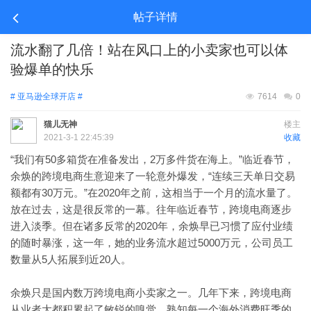
帖子详情
流水翻了几倍！站在风口上的小卖家也可以体
验爆单的快乐
# 亚马逊全球开店 #
7614
0
猫儿无神
楼主
2021-3-1 22:45:39
收藏
“
50多箱货在准备发出，2万多件货在海上。”
我们有
临近春节，
“连续三天单日交易
余焕的跨境电商生意迎来了一轮意外爆发，
额都有30万元。”在2020年之前，这相当于一个月的流水量了。
放在过去，这是很反常的一幕。往年临近春节，跨境电商逐步
2020年，余焕早已习惯了应付业绩
进入淡季。但在诸多反常的
的随时暴涨，这一年，她的业务流水超过5000万元，公司员工
数量从5人拓展到近20人。
余焕只是国内数万跨境电商小卖家之一。几年下来，跨境电商
从业者大都积累起了敏锐的嗅觉，熟知每一个海外消费旺季的