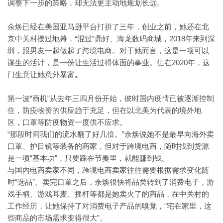
调整下一步的策略，却无法更主动地规划长远。
余焕已经在美国亚马逊平台打拼了三年，创业之前，她还在北
“混过”鼎好、海龙数码商城，2018年来到深
京中关村摆过地摊，
圳，跟男友一起做起了跨境电商。对于她而言，这是一项可以
谋生的活计，是一份让生活过得体面的事业。但在2020年，这
门生意让她意外暴富
。
“商机”从去年三四月份开始，彼时国内疫情已被逐渐控制
第一波
住，防疫物资的供应趋于充足，但在以北美为代表的境外地
区，口罩等防疫物资一度供不应求。
“那段时间我们的流水翻了好几倍。”余焕说
她不是最早向海外卖
口罩、护目镜等装备的商家，但对于跨境电商，随时找到货源
“基本功”，只要踩在节奏里，就能赚到钱。
是一项
与国内电商卖家不同，跨境电商卖家往往需要根据需求变化随
“选品”。卖完口罩之后，余焕很快将品类转到了消费电子，游
时
戏手柄、游戏耳麦、摇杆等都是她卖火了的商品，在中关村的
工作经历，让她保持了对消费电子产品的嗅觉，“宅在家里，这
些商品的市场需求变得很大”。