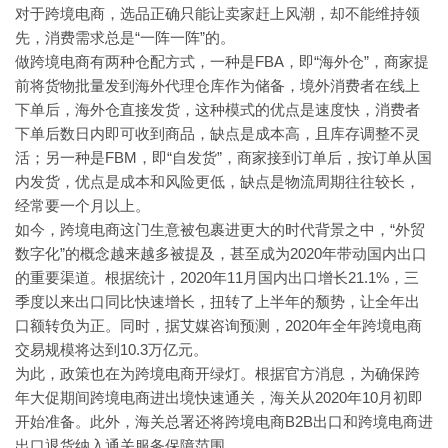
对于跨境电商，选品正确只能让卖家赶上风潮，却不能维持领
“一阵一阵”的。
先，消费需求总是
FBA，即“海外仓”，商家提
做跨境电商有两种仓配方式，一种是
前将货物批量发到海外代理仓库作为储备，境外消费者在线上
下单后，海外仓直接发货，这种模式的优点是速度快，消费者
下单后数日内即可收到商品，缺点是成本高，且库存调整不灵
活；另一种是FBM，即“自发货”，商家接到订单后，按订单从国
内发货，优点是成本和风险更低，缺点是物流周期往往较长，
经常要一个月以上。
“外贸
如今，跨境电商这门生意被包裹进更大的时代背景之中，
数字化”的概念越来越多被提及，甚至成为2020年带动国内出口
的重要渠道。根据统计，2020年11月国内出口增长21.1%，三
季度以来出口同比快速增长，扭转了上半年的颓势，让全年出
口额转负为正。同时，据艾媒咨询预测，2020年全年跨境电商
交易规模将达到10.3万亿元。
为此，政策也在为跨境电商开绿灯。根据官方消息，为确保跨
2020年10月初即
年大促期间跨境电商进出境快速通关，海关从
开始准备。此外，海关总署还将跨境电商B2B出口和跨境电商进
出口退货纳入通关服务保障范围。