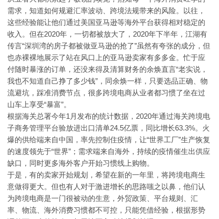
需求，知道如何规避汇率波动、跨境法规带来的风险。以往，
这些经验能让他们通过美国亚马逊等海外平台获得相对稳定的
2020年，一切都被放大
2020年下半年，江湖有
收入。但在
了，
传言“深圳湾的房子都被做亚马逊的抢了”虽然有夸张的成分，但
也赤裸裸地展示了站在风口上的亚马逊卖家有多多金。忙于应
付随时暴涨的订单，还没来得及清算财务的余焕
“老实说，
直言
我也不知道自己挣了多少钱”，
同余焕一样，只要选品正确、物
流避坑，踩准消费节点，很多跨境电商从业者都习惯了坐在过
“暴富”。
山车上享受
1月发布的统计数据，2020年通过海关跨境电
根据海关总署今年
子商务管理平台验放进出口清单24.5亿票，同比增长63.3%。火
爆的供给端来自中国，率先控制住疫情，让“世界工厂”生产恢复
的速度领先于“世界”；需求端来自海外，持续的疫情催生出供应
缺口，同时更多海外客户开始习惯线上购物。
于是，有的卖家开始规划，希望在新的一年里，将跨境电商生
意做得更大。但也有人对于激进增长的思路嗤之以鼻，他们认
为跨境电商是一门很被动的生意，外贸政策、平台规则、汇
率、物流、海外消费习惯都不可控，只能凭借经验，根据形势