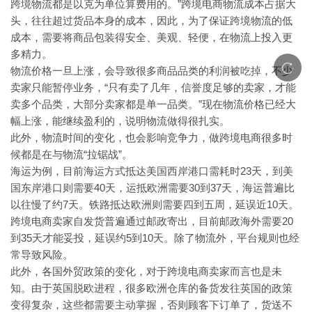
”跨境电商物流成本占据大
跨境物流都是以克为单位算费用的。
头，往往超过货品本身的成本，因此，为了保证跨境物流的低
成本，需要将商品包装得安全、美观、轻便，在物流上投入更
多精力。
物流价格一旦上涨，会导致很多商品品类的利润被吃掉，不少
“只有卖了几年，信誉度足够的卖家，才能
卖家只能暂停业务，
卖多个品类，大部分卖家都是单一品类。”现在物流价格已经大
幅上涨，能继续盈利的，说明物流做得很扎实。
此外，物流时间的变化，也会影响竞争力，做跨境电商很多时
“拉锯战”。
候都是在与物流
23天，到美
海运为例，目前海运方式抵达美国西岸港口需耗时
国东岸港口则需要40天，运抵欧洲需要30到37天，海运普遍比
以往慢了约7天。铁路抵达欧洲则需要四到五周，延误近10天。
跨境电商卖家自发货普遍通过邮政寄出，目前邮政海外需要20
到35天才能妥投，延误约5到10天。除了物流外，平台规则也经
常导致风险。
此外，各国外贸政策的变化，对于跨境电商卖家而言也是未
知。由于英国脱欧进程，很多欧洲仓库的备货发往英国的政策
变得复杂，这些都需要主动掌握，否则顾客下订单了，货送不