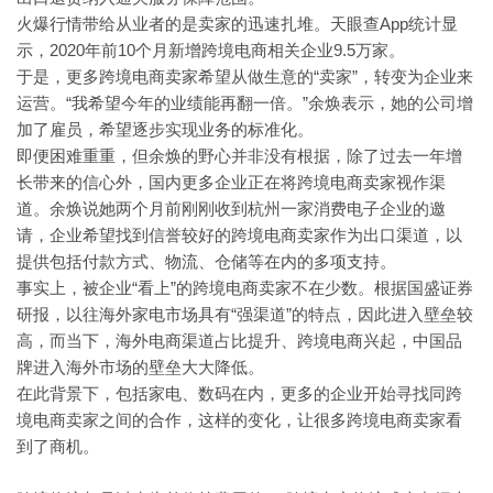
App统计显
火爆行情带给从业者的是卖家的迅速扎堆。天眼查
示，2020年前10个月新增跨境电商相关企业9.5万家。
“卖家”，转变为企业来
于是，更多跨境电商卖家希望从做生意的
运营。“我希望今年的业绩能再翻一倍。”余焕表示，她的公司增
加了雇员，希望逐步实现业务的标准化。
即便困难重重，但余焕的野心并非没有根据，除了过去一年增
长带来的信心外，国内更多企业正在将跨境电商卖家视作渠
道。余焕说她两个月前刚刚收到杭州一家消费电子企业的邀
请，企业希望找到信誉较好的跨境电商卖家作为出口渠道，以
提供包括付款方式、物流、仓储等在内的多项支持。
“看上”的跨境电商卖家不在少数。根据国盛证券
事实上，被企业
研报，以往海外家电市场具有“强渠道”的特点，因此进入壁垒较
高，而当下，海外电商渠道占比提升、跨境电商兴起，中国品
牌进入海外市场的壁垒大大降低。
在此背景下，包括家电、数码在内，更多的企业开始寻找同跨
境电商卖家之间的合作，这样的变化，让很多跨境电商卖家看
到了商机。