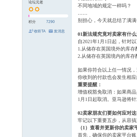
论坛元老
不同地域的规定一样吗？
……
别担心，今天就
总结了满满
积分
7290
收听TA
发消息
01新法规究竟对卖家有什
自
2021年1月1日起，
1.从储存在英国境外的库存
2.从储存在英国境内的库
如果
你
符合以上任一情况，
你
收到的付款也会发生相应
重要提醒：
增值税豁免取消：如果商品
1月1日起取消。亚马逊将
02卖家朋友们要如何应对
牢记以下重要五步，从容搞
（
1）查看并更新你的卖家
首先，确保你的卖家平台账