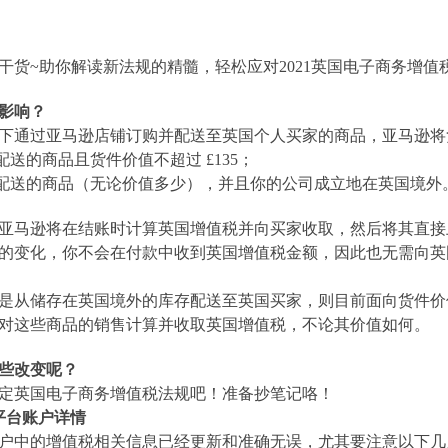
干货
~助你解读新法规的精髓，轻松应对2021英国电子商务增值
么影响？
针对以下通过亚马逊店铺订购并配送至英国个人买家的商品，亚马逊
配送的商品且货件价值不超过 £135；
存配送的商品（无论价值多少），并且
你
的公司成立地在英国境外
亚马逊将在结账时计算英国增值税并向买家收取，然后将其直接
的变化，
你
不会在付款中收到英国增值税金额，因此也无需向英
是从储存在英国境外的库存配送至英国买家，则目前面向货件价
针对这些商品的销售计算并收取英国增值税，不论其价值如何。
这些改变呢？
定英国电子商务增值税法规吧！准备抄笔记咯！
平台账户详情
户中的增值税相关信息已经更新和准确无误，尤其要注意以下几