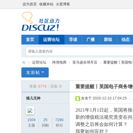
设为首页
收藏本站
火星博客
首页
运营论坛
导读
广播
群组
动态
»
运营论坛
›
跨境电商
›
亚马逊全球开店
›
重要提醒丨英国电子
电
发新帖
商
重要提醒丨英国电子商务增值
查看:
6774
|
回复:
0
运
营
猫儿无神
发表于 2020-12-10 17:04:25
|
网
2021年1月1日起，英
新的增值税法规究竟变在何
1504
25
7290
调整之后将会如何计算？
主题
回帖
积分
我要如何应对？