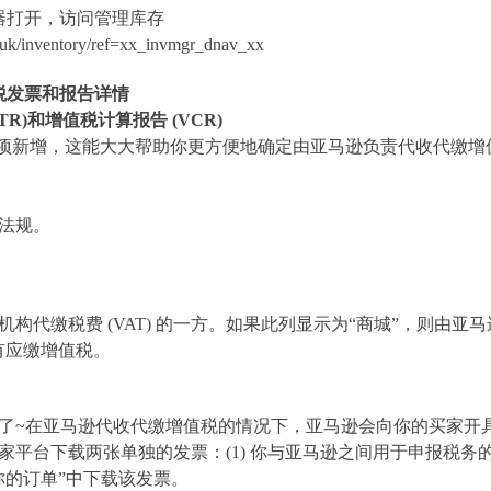
器打开，访问管理库存
co.uk/inventory/ref=xx_invmgr_dnav_xx
税发票和报告详情
VTR)和增值税计算报告 (VCR)
有两项新增，这能大大帮助你更方便地确定由亚马逊负责代收代缴
法规。
机构代缴税费
(VAT) 的一方。如果此列显示为“商城”，则由
有应缴增值税。
了
~在亚马逊代收代缴增值税的情况下，亚马逊会向你的买家开
家平台下载两张单独的发票：
(1) 你与亚马逊之间用于申报税务
你的订单”中下载该发票。