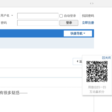
切
换
用户名
自动登录
找回密码
到
宽
密码
立即注册
登录
版
快捷导航
返回列表
用微信扫一扫
互动赢积分
还有很多疑惑——