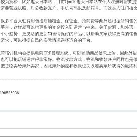
较为宽松，比如趣天日本站，目前Qoo10趣天日本站在个人注册时需要
仅需要营业执照、对公收款账户、手机号码以及邮箱号。而这类入驻门槛
，很多平台入驻费用包括店铺租金、保证金、招商费等此外还根据所销售
的平台，这样就可以把更多的资金投入到运营当中来。关于货源，和外语
一个小趋势，更灵活的更新销售情况好的产品可以帮助买家获得更高的销
金需求，可以根据自己的实际情况选择适合的平台。
商培训机构会提供电商ERP管理系统，可以辅助商品信息上传，因此外
家也可以把店铺运营得非常好。物流收款方式，物流和收款账户同样也是
要把货物卖给海外卖家，因此海外物流和收款也关系着卖家所获得的最终
8526036