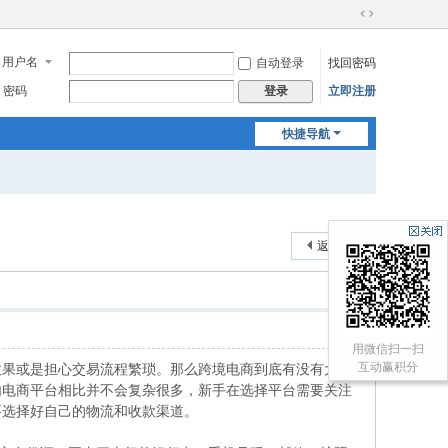
切
换
用户名
自动登录
找回密码
到
宽
密码
立即注册
登录
版
快捷导航
返回列表
用微信扫一扫
互动赢积分
效果或是担心交易流程繁琐。那么跨境电商到底有没有大家
内电商平台相比并不会复杂很多，新手在选择平台需要关注
要选择好自己的物流和收款渠道。