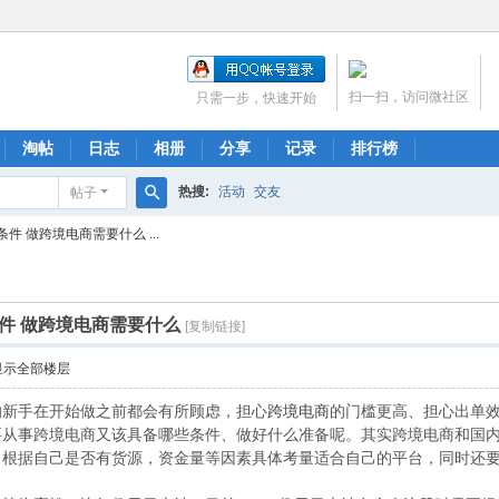
扫一扫，访问微社区
只需一步，快速开始
淘帖
日志
相册
分享
记录
排行榜
热搜:
活动
交友
帖子
搜
 做跨境电商需要什么 ...
索
件 做跨境电商需要什么
[复制链接]
显示全部楼层
的新手在开始做之前都会有所顾虑，担心
跨境电商
的门槛更高、担心出单
要从事跨境电商又该具备哪些条件、做好什么准备呢。其实跨境电商和国
，根据自己是否有货源，资金量等因素具体考量适合自己的平台，同时还