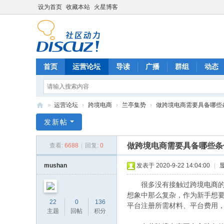
设为首页
收藏本站
火星博客
首页
运营论坛
导读
广播
群组
动态
»
运营论坛
›
跨境电商
›
兰亭集势
›
做跨境电商需要具备哪些条件
电
发新帖
商
做跨境电商需要具备哪些条
查看:
6688
|
回复:
0
运
营
mushan
发表于 2020-9-22 14:04:00
|
网
很多没有接触过
跨境电商
想象中那么复杂，作为新手想
22
0
136
平台注册所需材料、平台费用
主题
回帖
积分