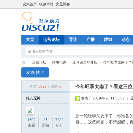
设为首页
收藏本站
火星博客
首页
运营论坛
导读
广播
群组
动态
»
运营论坛
›
跨境电商
›
亚马逊全球开店
›
今年旺季太南了？看
电
发新帖
商
今年旺季太南了？看这三位亚
查看:
5022
|
回复:
0
运
营
猫儿无神
发表于 2019-9-26 11:55:57
|
网
新一轮旺季又要来了，你准备
1502
25
7282
……这些问题，不禁感叹，
货
主题
回帖
积分