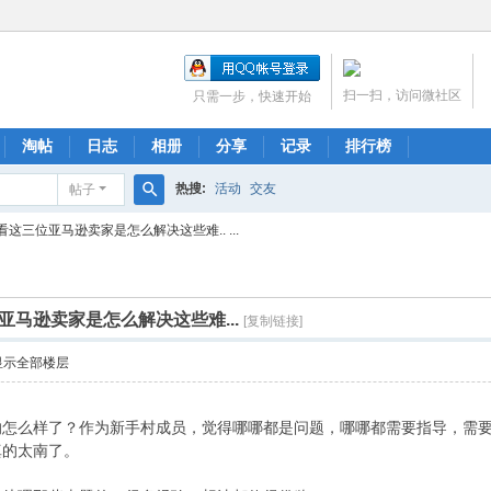
扫一扫，访问微社区
只需一步，快速开始
淘帖
日志
相册
分享
记录
排行榜
热搜:
活动
交友
帖子
搜
这三位亚马逊卖家是怎么解决这些难.. ...
索
马逊卖家是怎么解决这些难...
[复制链接]
显示全部楼层
的怎么样了？作为新手村成员，觉得哪哪都是问题，哪哪都需要指导，需
真的太南了。