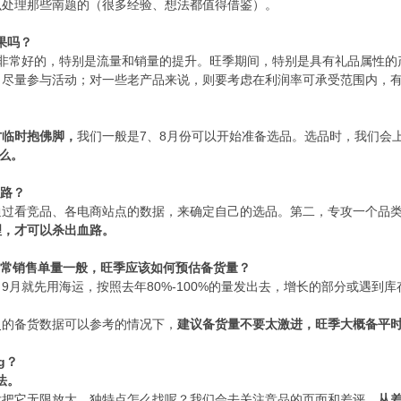
么处理那些南题的（很多经验、想法都值得借鉴）。
果吗？
非常好的，特别是流量和销量的提升。旺季期间，特别是具有礼品属性的产品
，尽量参与活动；对一些老产品来说，则要考虑在利润率可承受范围内，
才临时抱佛脚，
7、8月份可以开始准备选品。选品时，我们会上亚
我们一般是
么。
血路？
通过看竞品、各电商站点的数据，来确定自己的选品。第二，专攻一个品
理，才可以杀出血路。
平常销售单量一般，旺季应该如何预估备货量？
9月就先用海运，按照去年80%-100%的量发出去，增长的部分或遇
，
史的备货数据可以参考的情况下，
建议备货量不要太激进，旺季大概备平
g？
减法。
后把它无限放大。独特点怎么找呢？我们会去关注竞品的页面和差评，
从