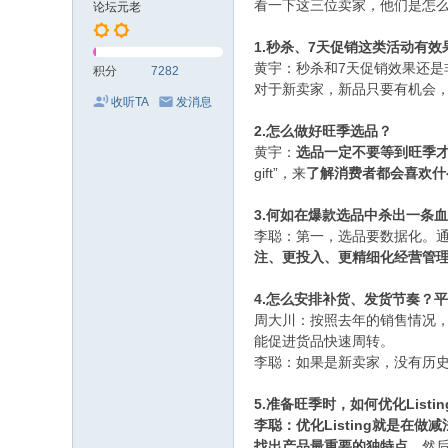
看一下这三位卖家，他们是怎
论坛元老
1.秒杀、7天促销这类活动有效
7天促销效果还是
黄宇：秒杀和
积分
7282
对于新卖家，新品只要有机会
收听TA
发消息
2.怎么做好旺季选品？
黄宇：
选品一定不要等到旺季
gift”，来
了解消费者都会喜欢什
3.何如在爆款选品中杀出一条
李聪：第一，选品要数据化。
注、更投入、更精细化经营管
4.怎么安排补货、发货节奏？
周大川：按照去年的销售情况
能促进货品快速周转。
李聪：如果是新卖家，没有历
5.准备旺季时，如何优化Listin
Listing就是在做
李聪：优化
找出产品最重要的独特点，
然