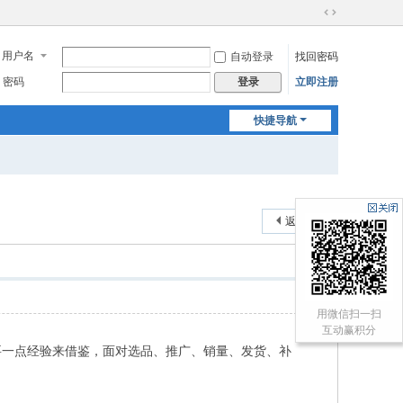
切
换
用户名
自动登录
找回密码
到
宽
密码
立即注册
登录
版
快捷导航
返回列表
用微信扫一扫
互动赢积分
要一点经验来借鉴，面对选品、推广、销量、发货、补