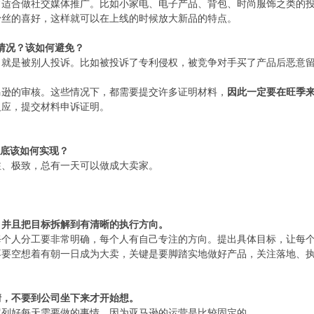
常适合做社交媒体推广。比如小家电、电子产品、背包、时尚服饰之类的
粉丝的喜好，这样就可以在上线的时候放大新品的特点。
急情况？该如何避免？
，就是被别人投诉。比如被投诉了专利侵权，被竞争对手买了产品后恶意
马逊的审核。这些情况下，都需要提交许多证明材料，
因此一定要在旺季
反应，提交材料申诉证明。
到底该如何实现？
注、极致，总有一天可以做成大卖家。
。
，并且把目标拆解到有清晰的执行方向。
每个人分工要非常明确，每个人有自己专注的方向。提出具体目标，让每
不要空想着有朝一日成为大卖，关键是要脚踏实地做好产品，关注落地、
情，不要到公司坐下来才开始想。
罗列好每天需要做的事情，因为亚马逊的运营是比较固定的。