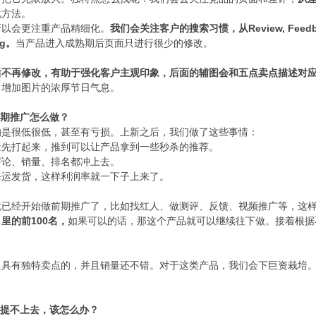
化方法。
所以会更注重产品精细化。
Review, F
我们会关注客户的搜索习惯，从
g。
当产品进入成熟期后页面只进行很少的修改。
后不再修改，有助于强化客户主观印象，后面的辅图会和五点卖点描述对
，增加图片的浓厚节日气息。
前期推广怎么做？
的是很低很低，甚至有亏损。上新之后，我们做了这些事情：
量先打起来，推到可以让产品拿到一些秒杀的推荐。
评论、销量、排名都冲上去。
海运发货，这样利润率就一下子上来了。
就已经开始做前期推广了，比如找红人、做测评、反馈、视频推广等，这
100名，
如果可以的话，那这个产品就可以继续往下做。接着根据
目里的前
里具有独特卖点的，并且销量还不错。对于这类产品，我们会下巨资栽培
是提不上去，该怎么办？