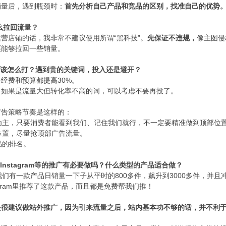
销量后，遇到瓶颈时：
首先分析自己产品和竞品的区别，找准自己的优势
怎么拉回流量？
“黑科技”。
先保证不违规，
像主图侵
运营店铺的话，我非常不建议使用所谓
买能够拉回一些销量。
应该怎么打？遇到贵的关键词，投入还是避开？
30%。
告经费和预算都提高
：
如果是流量大但转化率不高的词，可以考虑不要再投了。
广告策略节奏是这样的：
为主，只要消费者能看到我们、记住我们就行，不一定要精准做到顶部位
位置，尽量抢顶部广告流量。
品的排名。
k ,Instagram等的推广有必要做吗？什么类型的产品适合做？
们有一款产品日销量一下子从平时的800多件，飙升到3000多件，并且冲到了B
agram里推荐了这款产品，而且都是免费帮我们推！
是很建议做站外推广，因为引来流量之后，站内基本功不够的话，并不利