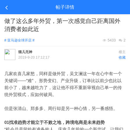
帖子详情
做了这么多年外贸，第一次感觉自己距离国外
消费者如此近
# 亚马逊全球开店 #
5433
2
猫儿无神
楼主
2019-9-20 17:12:17
收藏
几家欢喜几家愁，同样是做外贸，吴文澜这一年在心中有一个
——“难”， 形势变幻、产业升级，订单比以前少也比以
关键词
前小了，越来越吃力了，这让他不得不重新审视自己单一的传
统外贸模式，应如何破局。
但是张清山、郑多多、周行却是另一种心情，另一番感悟。
01找准趋势才能立于不败之地，跨境电商是未来趋势
“机会总是留给有准备的人，庆幸几年前的一个新尝试，让我们