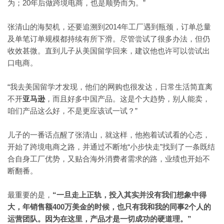
为；20年后做跨境电商，也是顺势而为。”
2014年工厂遇到瓶颈，订单总量
张清山的海契机，还要追溯到
及单笔订单规模都持续有所下滑。尽管尝试了很多办法，但仍
收效甚微。直到儿子从美国留学回来，建议他也许可以尝试出
口电商。
“我去美国留学才发现，他们的网购也很发达，日常生活简直离
不开
亚马逊
，而且好多中国产品。这是个大趋势，别人能卖，
”
咱们产品这么好，不是更应该试一试？
儿子的一番话点醒了张清山，就这样，他抱着试试看的心态，
“小步快走”找到了一条既结
开始了跨境电商之路，并通过不断地
合自身工厂优势，又贴合海外消费者需求的路，业绩也开始不
断翻番。
最重要的是，
“一旦走上正轨，投入其实并没有我们想象中得
大，年销售额400万美金的时候，也只有我和我的同事2个人的
运营团队。因为在这里，产品才是一切成功的硬道理。”