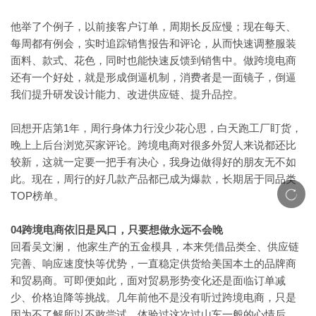
他举了个例子，以前接客户订单，周期长反应慢；现在每天、
每周都有例会，实时追踪销售报告和评论，从而快速调整服装
面料、款式、花色，同时也能快速反馈到销售中。做跨境电商
还有一个好处，就是形成倒逼机制，消费者是一面镜子，倒逼
我们提升研发设计能力、改进供应链、提升品控。
1年，周行身体力行没少花心思，白天跑工厂盯货，
回想开店第
晚上上后台浏览买家评论。跨境电商对很多外贸人来说都还比
较新，这就一定要一把手有决心，我身边做得好的朋友无不如
此。现在，周行的好几款产品都已成为爆款，长期居于同品类
TOP榜单。
04跨境电商依旧是风口，只要想做永远不会晚
回看吴文澜，
他家生产的五金模具，本来凭借品类全、供应链
完善、响应速度快等优势，一直稳定供货给美国本土的品牌商
和贸易商。可即便如此，面对贸易形势变化还是面临订单减
少、价格迫降等挑战。几年前他不是没有听过跨境电商，只是
因为不了解所以不敢尝试。体验过这次过山车一般的心情后，