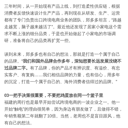
三年时间，从一开始现有产品上线，到打造柔性供应链，根据
消费者反馈快速设计生产产品，再到现在从研发、生产、运营
“路越
都有了专门负责出口跨境电商业务的团队，郑多多坦言，
走越宽，脑子越来越活了”。最近他还发现了居家小家电这个需
求不断上涨的细分品类，于是也开始做起了小家电的市场调
研，准备将自己的品类再扩宽一些。
谈到未来，郑多多也有自己的想法，那就是打造一个属于自己
“
我们和国外品牌合作多年，深知想要长远发展没绕不
的品牌。
过品牌二字。
有了品牌，你的产品才有辨识度、有溢价、有忠
……我们相信品牌的力量，也有信心，用多年
实客户、有复购
的沉淀，打造一个属于自己的、海外消费者信得过的品牌。”
03一把手决策很重要，不要把鸡蛋放在同一个篮子里
福建的周行也是最早开始尝试跨境电商的一波企业之一。他一
“触电”的理由很简单，因为身边有朋友做了，且做得不错，
开始
年销售额第二年就翻了10倍。当然，老周也不是盲目跟风，他
有自己的想法。