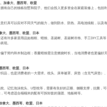
国、加拿大、墨西哥、欧盟
常拥有自己的独栋别墅和院子。他们会投入更多资金在家庭装修上，包括
注意灯具可以应对不同天气的能力，做到防水、防热、高电池续航，以及
拿大、墨西哥、欧盟、日本
DIY工具
，还有许多家居用品如相框、蜡烛、圣诞树、圣诞树吊饰、手工
的表现。
计偏于简约和木制边框；香薰蜡烛需注意燃烧时长，当地消费者也更偏好
墨西哥、欧盟、日本
纺织品，也是消费者的一大需求。枕头、床单被罩、床垫（含充气床垫）
U型枕等，需要有良好的正睡、侧睡支撑，抗菌，
绒枕、记忆泡沫枕头、
站，可考虑适合榻榻米的配有可拆卸套的蒲团、地板椅等。
加拿大、墨西哥、欧盟、日本