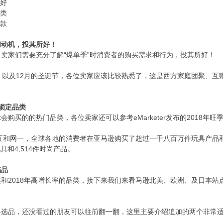
所好
品类
爆款
和动机，投其所好！
“爆单季”时消费者的购买需求和行为，投其所好！
，卖家们需要充分了解
，以及12月的圣诞节，各位卖家应该比较熟悉了，这是西方家庭团聚、
锁定品类
eMarketer发布的2018
示会购买的的热门品类，各位卖家还可以参考
黑五和网一，全球各地的消费者在亚马逊购买了超过一千八百万件玩具产品
玩具和4,514件时尚产品。
选品
2018年高增长率的品类，接下来我们来看马逊北美、欧洲、及日本
类和
冬选品，还没看过的朋友可以往前翻一翻，这里主要介绍追加的两个非常