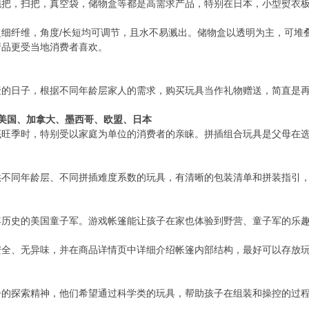
拖把，扫把，真空袋，储物盒等都是高需求产品，特别在日本，小型熨衣
/长短均可调节，且水不易溅出。储物盒以透明为主，可堆
超细纤维，角度
产品更受当地消费者喜欢。
聚的日子，根据不同年龄层家人的需求，购买玩具当作礼物赠送，简直是
美国、加拿大、墨西哥、欧盟、日本
底旺季时，特别受以家庭为单位的消费者的亲睐。拼插组合玩具是父母在
供不同年龄层、不同拼插难度系数的玩具，有清晰的包装清单和拼装指引
年历史的美国童子军。游戏帐篷能让孩子在家也体验到野营、童子军的乐
安全、无异味，并在商品详情页中详细介绍帐篷内部结构，最好可以存放
子的探索精神，他们希望通过科学类的玩具，帮助孩子在组装和操控的过