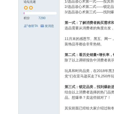
1/选品读心术第一式——投其
论坛元老
2/选品读心术第二式——锁定
3/选品读心术第三式——找到
积分
7290
第一式：了解消费者购买需求
收听TA
发消息
选品需要从消费者的角度出发
11月末的感恩节、黑五、网一
装饰品等都会非常热销。
+增长率，
第二式：看历史销量
除了以上调研报告中消费者表
2018年
玩具和时尚品类，在
党“们在亚马逊买走了6,250件
第三式：锁定品类，找到爆款
结合以上消费者选择的热门品
品。想爆单？卖这些就对了！
其实前面已经给大家介绍过秋