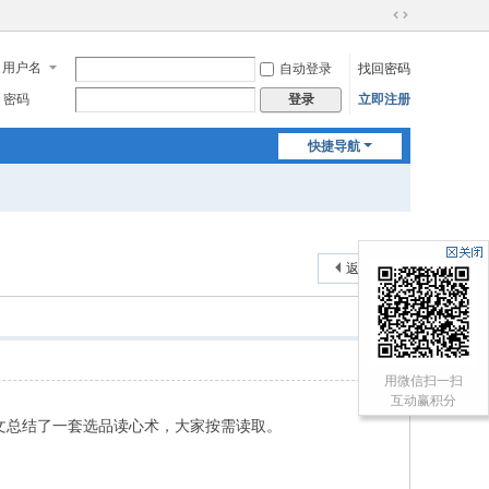
切
换
用户名
自动登录
找回密码
到
宽
密码
立即注册
登录
版
快捷导航
返回列表
用微信扫一扫
互动赢积分
本文总结了一套选品读心术，大家按需读取。