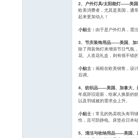
2、户外灯具/太阳能灯——美
欧美消费者，尤其是美国，通
起来更加动人！
小贴士：
由于是户外灯具，需
3、节庆装饰用品——美国、加
除了用装饰灯来增添节日气氛
花、人造花礼盒，则有很不错
小贴士：
画框在欧美销售，设
后调。
4、纺织品——美国、加拿大、
年底辞旧迎新，给家人换新的
以及羽绒被的需求会上升。
小贴士：
常见的热卖枕头有羽
性，且可防静电。床垫在日本
5、清洁与收纳用品——美国、