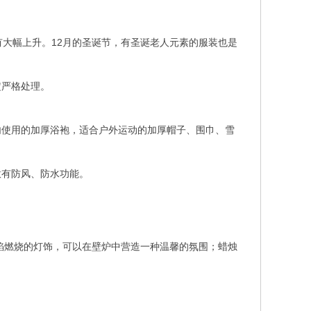
有大幅上升。12月的圣诞节，有圣诞老人元素的服装也是
定严格处理。
内使用的加厚浴袍，适合户外运动的加厚帽子、围巾、雪
意有防风、防水功能。
火焰燃烧的灯饰，可以在壁炉中营造一种温馨的氛围；蜡烛