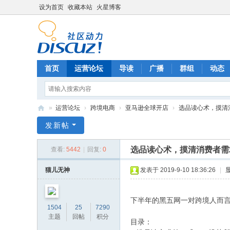
设为首页
收藏本站
火星博客
首页
运营论坛
导读
广播
群组
动态
»
运营论坛
›
跨境电商
›
亚马逊全球开店
›
选品读心术，摸清消
电
发新帖
商
选品读心术，摸清消费者需
查看:
5442
|
回复:
0
运
营
猫儿无神
发表于 2019-9-10 18:36:26
|
网
下半年的黑五网一对跨境人而
1504
25
7290
主题
回帖
积分
目录：