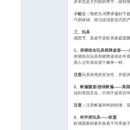
岁末也是大扫除的季节，旋转
小贴士：
拖把头消费者偏好于
巧易收纳、简洁或清新花式的
三、玩具
感恩节、圣诞节是欧美家庭团
1、拼插组合玩具棋牌桌游——
拼插组合玩具和棋牌桌游在年
国人过年喜欢搓个麻将一样。
注意
玩具材质的安全性，并提
2、帐篷隧道/游戏帐篷——美国
说到美国文化，不得不提有百
注意：
注意帐篷布料的轻便、
3、科学类玩具——欧盟
欧洲国家的家长热衷于培养孩