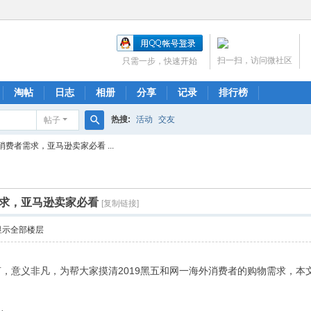
扫一扫，访问微社区
只需一步，快速开始
淘帖
日志
相册
分享
记录
排行榜
热搜:
活动
交友
帖子
搜
费者需求，亚马逊卖家必看 ...
索
求，亚马逊卖家必看
[复制链接]
显示全部楼层
2019黑五和网一海外消费者的购物需求，
言，意义非凡，为帮大家摸清