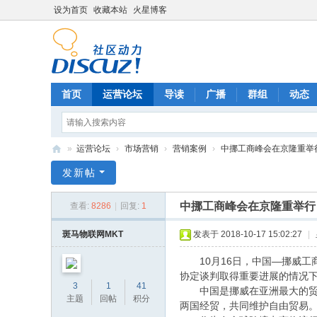
设为首页
收藏本站
火星博客
首页
运营论坛
导读
广播
群组
动态
»
运营论坛
›
市场营销
›
营销案例
›
中挪工商峰会在京隆重举
电
发新帖
商
中挪工商峰会在京隆重举行
查看:
8286
|
回复:
1
运
营
斑马物联网MKT
发表于 2018-10-17 15:02:27
|
网
10月16日，中国—挪威工
协定谈判取得重要进展的情况
3
1
41
中国是挪威在亚洲最大的贸易
主题
回帖
积分
两国经贸，共同维护自由贸易。