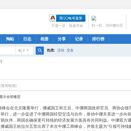
扫一扫，访问微社区
只需一步，快速开始
淘帖
日志
相册
分享
记录
排行榜
热搜:
活动
交友
帖子
搜
行
索
[复制链接]
显示全部楼层
商峰会在北京隆重举行，挪威国王和王后、中挪两国政府官员、商协会领
下举行，进一步促进了中挪两国经贸交流与合作，推动中挪关系进一步向
伙伴，两国在确保更可持续的经济发展方面具有共同利益。中挪双方通
挪威国王哈拉尔五世出席了本次中挪工商峰会，并致主题为“引领可持续