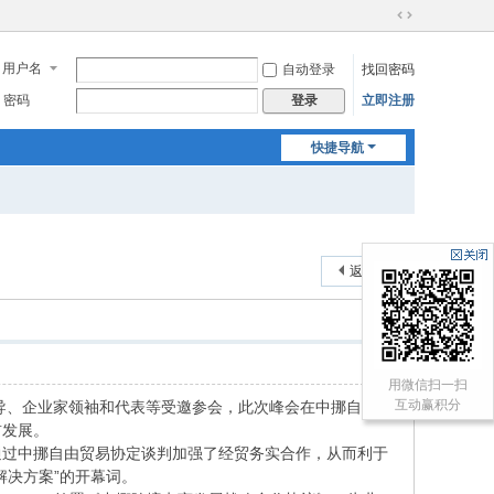
切
换
用户名
自动登录
找回密码
到
宽
密码
立即注册
登录
版
快捷导航
返回列表
用微信扫一扫
互动赢积分
导、企业家领袖和代表等受邀参会，此次峰会在中挪自贸
前发展。
过中挪自由贸易协定谈判加强了经贸务实合作，从而利于
解决方案”的开幕词。