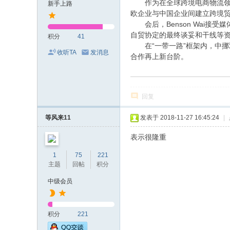
作为在全球跨境电商物流领域深耕
新手上路
欧企业与中国企业间建立跨境
会后，Benson Wai接
自贸协定的最终谈妥和干线等
积分
41
在“一带一路”框架内，中挪
收听TA
发消息
合作再上新台阶。
回复
等风来11
发表于 2018-11-27 16:45:24
|
表示很隆重
1
75
221
主题
回帖
积分
中级会员
积分
221