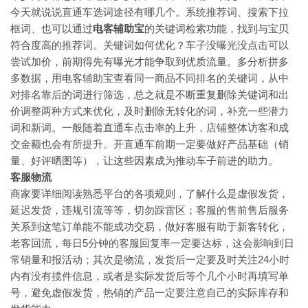
今天就说说直通车选词途径有哪几个。系统推荐词、搜索下拉
框词、也可以通过
电客辅助宝
的关键词检索功能，找到与宝贝
符合度高的推荐词。关键词如何优化？车子没曝光没点击可以
尝试加价，前期得先有曝光才能争取到优质流量。多分析拼多
多数据，用电客辅助宝查看同一商品不同排名的关键词，从中
对排名靠后的词进行筛选，总之就是不断重复删除关键词和出
价调整两种方式来优化，及时删除无转化的词，补充一些潜力
词和新词。一般随着直通车点击率的上升，店铺整体访客和成
交金额也会有所提升。开直通车前期一定要做好产品基础（销
量、好评晒图等），让这些因素成为推动车子前进的助力。
客服物流
商家要详细阅读熟悉平台的各项规则，了解什么是虚假发货，
延迟发货，违规引流等等，切勿踩雷区；客服的售前售后服务
关系到这笔订单能不能成功交易，做好客服有助于新客转化，
老客回流，每日5分钟的客服回复率一定要达标，这会影响到日
常销量和报活动；其次是物流，发货后一定要及时关注24小时
内有没有揽件信息，或者是实际发货后等个几个小时再填写单
号，避免虚假发货，热销的产品一定要注意自己的实际库存和