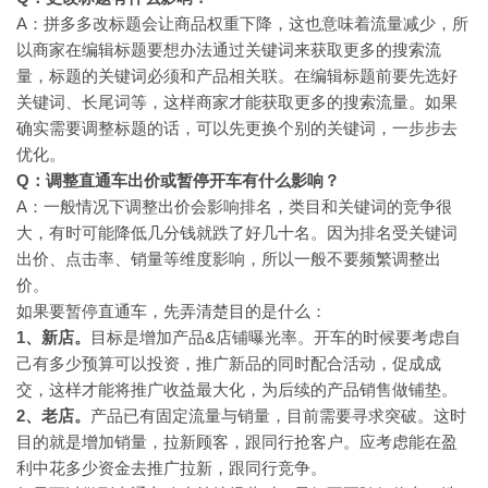
A
：拼多多改标题会让商品权重下降，这也意味着流量减少，所
以商家在编辑标题要想办法通过关键词来获取更多的搜索流
量，标题的关键词必须和产品相关联。在编辑标题前要先选好
关键词、长尾词等，这样商家才能获取更多的搜索流量。如果
确实需要调整标题的话，可以先更换个别的关键词，一步步去
优化。
Q
：调整直通车出价或暂停开车有什么影响？
A
：一般情况下调整出价会影响排名，类目和关键词的竞争很
大，有时可能降低几分钱就跌了好几十名。因为排名受关键词
出价、点击率、销量等维度影响，所以一般不要频繁调整出
价。
如果要暂停直通车，先弄清楚目的是什么：
1
、新店。
目标是增加产品&店铺曝光率。开车的时候要考虑自
己有多少预算可以投资，推广新品的同时配合活动，促成成
交，这样才能将推广收益最大化，为后续的产品销售做铺垫。
2
、老店。
产品已有固定流量与销量，目前需要寻求突破。这时
目的就是增加销量，拉新顾客，跟同行抢客户。应考虑能在盈
利中花多少资金去推广拉新，跟同行竞争。