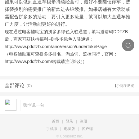
如果可以做到直通车稳步持续经营时，最好不要随便停车，选
择替换别的需要推广的新款进去继续推。如果店铺有大活动或
需配合拼多多的活动，要引入更多流量，就可以加大直通车推
广力度，让活动能更好的进行。
现在通过电客辅助宝的拼多多绿色入驻通道，填写邀请码DDFZB
后，商家可获扶持福利~拼多多绿色入驻通道：
http://www.pddfzb.com/anoVersion/undertakePage
（电客辅助宝可查拼多多排名、淘热词、监控同行，官网：
http://www.pddfzb.com/
转载请注明出处）
全部评论
(0)
倒序浏览
首页
|
登录
|
注册
手机版
|
电脑版
|
客户端
© Comsenz Inc.