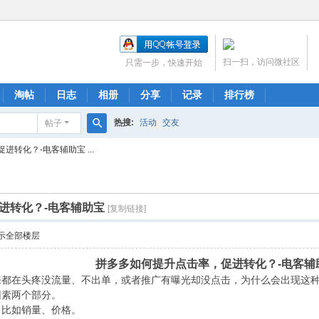
扫一扫，访问微社区
只需一步，快速开始
淘帖
日志
相册
分享
记录
排行榜
热搜:
活动
交友
帖子
搜
转化？-电客辅助宝 ...
索
进转化？-电客辅助宝
[复制链接]
示全部楼层
拼多多如何提升点击率，促进转化？-电客辅
来都在头疼没流量、不出单，或者推广有曝光却没点击，为什么会出现这
因素两个部分。
，比如销量、价格。