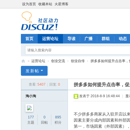
设为首页
收藏本站
火星博客
首页
运营论坛
导读
广播
群组
动态
»
运营论坛
›
创业交流
›
创业自传
›
拼多多如何提升点击率，促进
电
发新帖
商
拼多多如何提升点击率，促
查看:
5407
|
回复:
0
运
营
淘小淘
发表于 2018-8-9 16:48:44
|
显
网
不少拼多多商家从入驻开店以
177
0
895
因素主要分成内部因素和外部
主题
回帖
积分
第一，市场因素（外部因素）