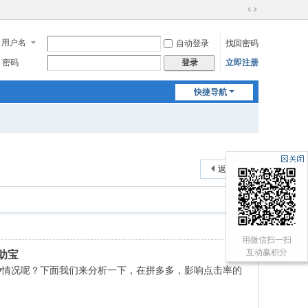
切
换
用户名
自动登录
找回密码
到
宽
密码
立即注册
登录
版
快捷导航
返回列表
用微信扫一扫
互动赢积分
助宝
种情况呢？下面我们来分析一下，在拼多多，影响点击率的