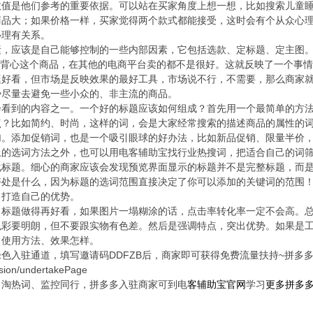
数值是他们参考的重要依据。可以站在买家角度上想一想，比如搜索儿童
商品大；如果价格一样，买家觉得两个款式都能接受，这时会有个从众心
心理有关系。
，应该是自己能够控制的一些内部因素，它包括选款、定标题、定主图。举
迷彩背心这个商品，在其他的电商平台卖的都不是很好。这就反映了一个事
挺好看，但市场是反映效果的最好工具，市场说不行，不需要，那么商家
势尽量去避免一些小众的、非主流的商品。
会看到的内容之一。一个好的标题应该如何组成？首先用一个最简单的方
点？比如简约、时尚，这样的词，会是大家经常搜索的描述商品的属性的
。添加促销词，也是一个吸引眼球的好办法，比如新品促销、限量半价，
上的选词方法之外，也可以用电客辅助宝找行业热搜词，把适合自己的词
化标题。细心的商家应该会发现预览界面显示的标题并不是完整标题，而
好处是什么，因为标题的选词范围直接决定了你可以添加的关键词的范围
，打造自己的优势。
。标题做得再好看，如果图片一塌糊涂的话，点击率转化率一定不会高。
色彩要明朗，但不要跟实物有色差。然后是强调特点，突出优势。如果是
、使用方法、效果怎样。
色入驻通道，填写邀请码DDFZB后，商家即可获得免费流量扶持~拼多
rsion/undertakePage
、淘热词、监控同行，
拼多多入驻商家可到电
客辅助宝官网
学习
更多拼多