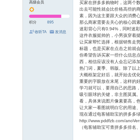
高级会员
买家在拼多多购物时，这两个
出去可能性就会比价格高些的
素，因为这主要跟大众的消费
那么商家需要去关心的核心因素
积分
895
迷彩背心只有0.94%，同时
收听TA
发消息
这件衣服挺帅的，小男孩穿着
让买家帮忙选择，根据销售走
标题，也是买家在点击之前就
你希望告诉买家一些什么信息
西，相信应该没有人会忘记添加
热门词，夏季、韩版。除了以
大概框架定好后，就开始去优
重要的字眼放在末尾，这样的
学习就可以，要用自己的思路
吸引眼球的关键，非主图莫属
看，具体来说图片像素要高，
让大家一看图就明白它的用途
现在通过电客辅助宝的拼多多绿
http://www.pddfzb.com/anoVe
（电客辅助宝可查拼多多排名