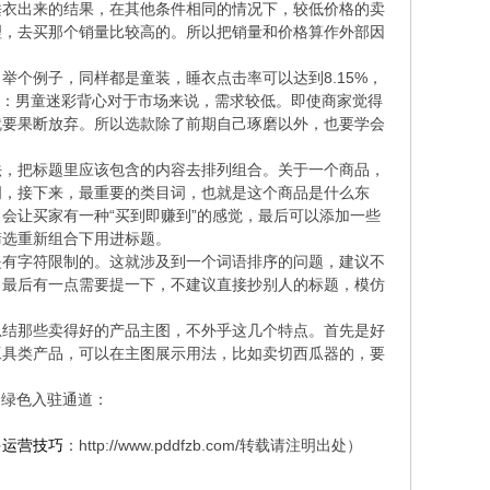
睡衣出来的结果，在其他条件相同的情况下，较低价格的卖
理，去买那个销量比较高的。所以把销量和价格算作外部因
个例子，同样都是童装，睡衣点击率可以达到8.15%，
情：男童迷彩背心对于市场来说，需求较低。即使商家觉得
就要果断放弃。所以选款除了前期自己琢磨以外，也要学会
法，把标题里应该包含的内容去排列组合。关于一个商品，
词，接下来，最重要的类目词，也就是这个商品是什么东
会让买家有一种“买到即赚到”的感觉，最后可以添加一些
筛选重新组合下用进标题。
是有字符限制的。这就涉及到一个词语排序的问题，建议不
！最后有一点需要提一下，不建议直接抄别人的标题，模仿
总结那些卖得好的产品主图，不外乎这几个特点。首先是好
工具类产品，可以在主图展示用法，比如卖切西瓜器的，要
多绿色入驻通道：
多运营技巧
：
http://www.pddfzb.com/
转载请注明出处）