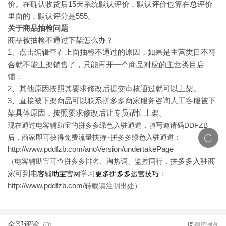
价。在确认收货后15天系统默认评价，默认评价也算在总评价
里面的，默认评分是555。
关于商品抽检问题
商品被抽检不通过下架怎么办？
1
、点击编辑查看上面抽检不通过的原因，如果是主营类目不符
合就不能上架销售了，只能再开一个商品对应的主营类目店
铺；
2
、其他原因按照其要求修改后提交审核通过就可以上架。
3
、直接被下架商品可以联系拼多多商家服务咨询人工客服被下
架具体原因，按照要求修改后让专员帮忙上架。
现在通过电客辅助宝的拼多多绿色入驻通道，填写邀请码DDFZB
后，商家即可获得免费流量扶持~拼多多绿色入驻通道：
http://www.pddfzb.com/anoVersion/undertakePage
拼多多入驻商
（电客辅助宝可查拼多多排名、淘热词、监控同行，
家可到电
学习
客辅助宝官网
更多拼多多运营技巧
：
http://www.pddfzb.com/
转载请注明出处）
全部评论
(0)
倒序浏览