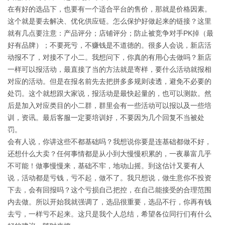
在有好的选品下，也要有一个适合平台的售价，那就是价格因素。
这个就是要去解决、优化供应链。怎么保护好做起来的链接？这里
就有几点要注意：产品评分；店铺评分；防止被竞争对手PK掉（最
好有品牌）；不要死亏，不赚钱是不道德的。很多人会说，新店活
动报不了，对接不了小二。我想问下，你真的有用心去做吗？新店
一样可以报活动，最直接了当的方法就是寄样，要什么活动就报相
对应的活动。但是在报名前先去把拼多多规则读透，避免不必要的
处罚。这个就想跟大家说，报活动是最快起量的，也可以测款。然
后是加入对应类目的小二群，群里会有一些活动可以报以及一些培
训，资讯。最后客服一定要培训好，不要因为几个回复不当被处
罚。
会有人说，你讲这些不都基础吗？我想说你要是连基础都做不好，
还想什么大卖？任何事情都是从小到大慢慢积累的，一夜暴富几乎
不可能！做事慢慢来，基础不牢，地动山摇。到这估计又要有人
说，活动都是亏钱，亏不起，做不了。我只想说，做生意你不投资
下去，会有回报吗？这个亏损自己把控，在自己能接受的合理范围
内去做。所以开始我就强调了，选品很重要，选品不行，你再有钱
去亏，一样亏不起来。这只是我个人总结，希望各位同行们有什么