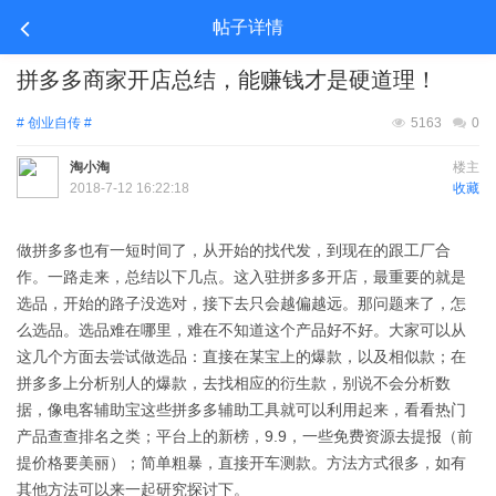
帖子详情
拼多多商家开店总结，能赚钱才是硬道理！
# 创业自传 #
5163
0
淘小淘
楼主
2018-7-12 16:22:18
收藏
做拼多多也有一短时间了，从开始的找代发，到现在的跟工厂合
作。一路走来，总结以下几点。这入驻拼多多开店，最重要的就是
选品，开始的路子没选对，接下去只会越偏越远。那问题来了，怎
么选品。选品难在哪里，难在不知道这个产品好不好。大家可以从
这几个方面去尝试做选品：直接在某宝上的爆款，以及相似款；在
拼多多上分析别人的爆款，去找相应的衍生款，别说不会分析数
据，像电客辅助宝这些拼多多辅助工具就可以利用起来，看看热门
产品查查排名之类；平台上的新榜，9.9，一些免费资源去提报（前
提价格要美丽）；简单粗暴，直接开车测款。方法方式很多，如有
其他方法可以来一起研究探讨下。