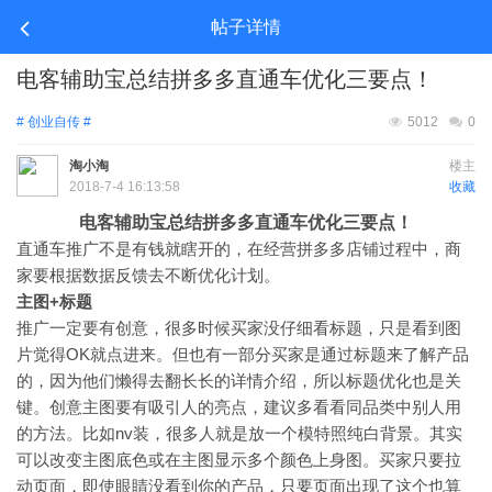
帖子详情
电客辅助宝总结拼多多直通车优化三要点！
# 创业自传 #
5012
0
淘小淘
楼主
2018-7-4 16:13:58
收藏
电客辅助宝总结拼多多直通车优化三要点！
直通车推广不是有钱就瞎开的，在经营拼多多店铺过程中，商
家要根据数据反馈去不断优化计划。
主图+标题
推广一定要有创意，很多时候买家没仔细看标题，只是看到图
片觉得OK就点进来。但也有一部分买家是通过标题来了解产品
的，因为他们懒得去翻长长的详情介绍，所以标题优化也是关
键。创意主图要有吸引人的亮点，建议多看看同品类中别人用
的方法。比如nv装，很多人就是放一个模特照纯白背景。其实
可以改变主图底色或在主图显示多个颜色上身图。买家只要拉
动页面，即使眼睛没看到你的产品，只要页面出现了这个也算