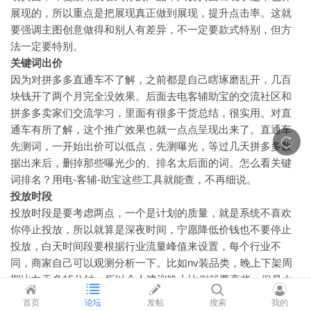
展现的，所以重点是把展现真正做到展现，提升点击率。这就
要强调主图创意做得和别人有差异，不一定要款式特别，但方
法一定要特别。
关键词出价
因为对拼多多直通车不了解，之前都是自己瞎琢磨乱开，几百
块钱开了两个月完全没效果。后面去电客辅助宝的交流社区和
拼多多卖家们交流学习，里面有很多干货总结，很实用。对直
通车有所了解，这个推广效果也就一点点呈现出来了。直通车
先测词，一开始出价可以低点，先测曝光，等过几天拼多多数
据出来后，删掉那些曝光少的、排名太后面的词。怎么看关键
词排名？用电-客辅-助宝这些工具就能查，不再细说。
投放时段
投放时段是要考虑两点，一个是计划的质量，就是系统不喜欢
你停止投放，所以就算是深夜时间，宁愿降低价钱也不要停止
投放，白天时间段要根据行业流量峰值来设置，每个行业不
同，商家自己可以观测分析一下。比如nv装品类，晚上下架周
期比白天多15分钟，所以个人建议晚上比例就要高些。但是太
阳镜这种属于到了要用时才会想到的产品，基本是要白天且天
首页
论坛
发帖
搜索
我的