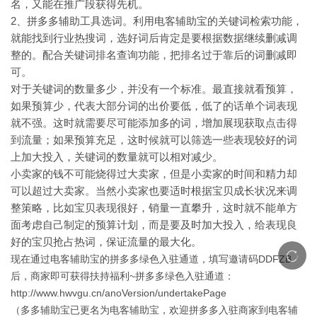
名，又能在推广段获得先机。
2
、拼多多辅助工具选词。利用电客辅助宝的关键词检索功能，
就能找到行业热搜词，选好词后肯定是要根据数据继续删减调
整的。配合关键词排名查询功能，把排名过于靠后的词删减即
可。
对于关键词的数量多少，并没有一个标准。最直接就看预算，
如果预算少，代表大部分词的出价要低，低了的话单个词表现
就不强。这时就需要尽可能添加多的词，增加展现获取点击得
到流量；如果预算充足，这时候就可以筛选一些表现较好的词
上加大投入，关键词的数量就可以相对减少。
小卖家的钱不可能烧得过大卖家，但是小卖家的时间和精力却
可以超过大卖家。当然小卖家也要适时根据宝贝成长状况来调
整策略，比如宝贝表现很好，销量一直攀升，这时就不能单方
面考虑自己制定的预算计划，而是要及时加大投入，给表现良
好的宝贝抢占热词，保证流量的最大化。
现在通过电客辅助宝的拼多多绿色入驻通道，填写邀请码DDFZB
后，商家即可获得扶持福利~拼多多绿色入驻通道：
http://www.hwvgu.cn/anoVersion/undertakePage
（多多辅助宝已更名为电客辅助宝，欢迎拼多多入驻商家到电客辅