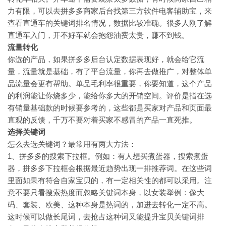
力有限，可以去拼多多商家后台找第三方软件电客辅助宝，来
查看直通车的关键词排名情况，数据比较准确。很多人刚了解
直通车入门，开不好车就会抱怨油费太贵，赚不到钱。
流量转化
你选的产品，如果拼多多后台认定数据表现好，就会给它流
量，流量就是基础，有了平台流量，你再去做推广，对整体单
品流量会更有帮助。单品毛利率很重要，你要知道，这个产品
的利润能让你烧多少，能给你多大的开销空间。评价是指在选
有销量基础款的时候要参考的，这些都是买家对产品和页面最
直观的反馈，千万不要对着买家不感冒的产品一直死推。
选择关键词
怎么去选关键词？最常用有两大方法：
1
、拼多多的搜索下拉框。例如：有人想买煮蛋器，搜索煮蛋
器，拼多多下拉框会根据最近趋势出现一排推荐词。在这些词
里面如果有符合自家宝贝的，有一定相关性的都可以采用。注
意不要只看搜索热度而忽略关键词本身，以女装举例：像大
码、套装、欧美、这种本身是热词的，加进去转化一定不高。
这时候可以做长尾词，去抢占这种词又能提升宝贝关键词排