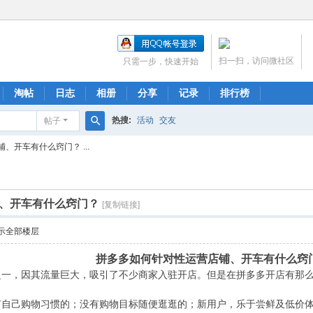
扫一扫，访问微社区
只需一步，快速开始
淘帖
日志
相册
分享
记录
排行榜
热搜:
活动
交友
帖子
搜
、开车有什么窍门？ ...
索
、开车有什么窍门？
[复制链接]
示全部楼层
拼多多如何针对性运营店铺、开车有什么窍
之一，因其流量巨大，吸引了不少商家入驻开店。但是在拼多多开店有那
有自己购物习惯的；没有购物目标随便逛逛的；新用户，乐于尝鲜及低价