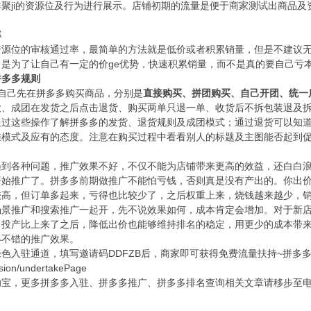
聚ji的资源位及行为进行展示。店铺初期的流量是便于商家测试出商品
率
资源位的审核通过率，最简单的方法就是低价或者积累销量，但是不建议
是为了让自己有一定的价ge优势，快速积累销量，而不是真的要自己亏
拼多多规则
自己先在拼多多购买商品，分别是
直接购买、拼团购买、自己开团、统一
款、成团在发货之后点击退货、购买两单只退一单、收货后不拆包装退及
通过这些操作了解拼多多的发货、退货规则及成团模式；通过退货可以知
维模式及应有的态度。注意在购买过程中看看别人的标题及主图能否起到
遇到各种问题，推广效果不好，不仅不能为店铺带来更高的效益，还白白
开始推广了。拼多多前期做推广不能怕亏钱，否则真是没有产出的。你出
较高，但订单多起来，亏得也比较少了，之后权重上来，烧钱越来越少，
场景推广和搜索推广一起开，先不说效果如何，成本肯定会增加。对于新
。投产比上来了之后，降低出价也能够维持排名的稳定，用更少的成本带
得不错的推广效果。
色入驻通道，填写邀请码DDFZB后，商家即可获得免费流量扶持~拼多
rsion/undertakePage
助宝，更多拼多多入驻、拼多多推广、拼多多排名查询相关文章请移步至