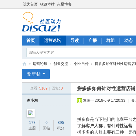
设为首页
收藏本站
火星博客
首页
运营论坛
导读
广播
群组
动态
»
运营论坛
›
创业交流
›
创业自传
›
拼多多如何针对性运营店铺
电
发新帖
商
拼多多如何针对性运营店铺
查看:
5109
|
回复:
0
运
营
淘小淘
发表于 2018-6-9 17:20:33
|
显
网
拼多多是当下热门的电商平台
177
0
895
了解客户人群，有针对性运营
主题
回帖
积分
拼多多的人群主要有三种：是