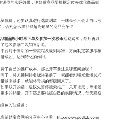
及资源位的实际效果，测款后商品要根据定位去优化商品标
无脑低价，还要认真进行选款测款，一味低价只会让自己亏
本，否则怎么跟那些超高销量的商品竞争？
店铺隔两小时再下单及参加一次秒杀活动
购买，然后再以
拆了包装影响二次销售后退。
道平台对于售后的一些流程及规则标准，方面制定客服考核
促进成团、达到转化的作用。
浪费了自己的推广成本。那么开车要注意哪些问题呢？
价高了，将关键词排名烧得靠前了，就能看到曝光量爆发式
销量越来越多，就能将亏损的都赚回来了。
店如果双开的话，建议先暂停搜索推广，只开场景，等场景
来更多的销量。开车还是要根据自己的实际情况，每天观察
多绿色入驻通道：
电客辅助宝官网的分享中心查看：
http://www.pddfzb.com/