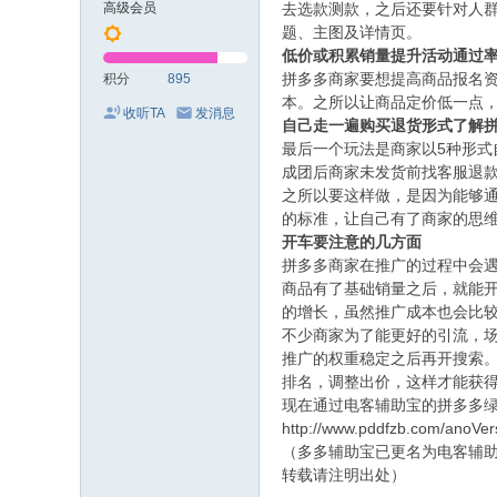
高级会员
去选款测款，之后还要针对人群
题、主图及详情页。
低价或积累销量提升活动通过
拼多多商家要想提高商品报名
积分
895
本。之所以让商品定价低一点，
收听TA
发消息
自己走一遍购买退货形式了解
最后一个玩法是商家以5种形式
成团后商家未发货前找客服退
之所以要这样做，是因为能够
的标准，让自己有了商家的思
开车要注意的几方面
拼多多商家在推广的过程中会
商品有了基础销量之后，就能
的增长，虽然推广成本也会比
不少商家为了能更好的引流，
推广的权重稳定之后再开搜索
排名，调整出价，这样才能获
现在通过电客辅助宝的拼多多绿
http://www.pddfzb.com/anoVe
（多多辅助宝已更名为电客辅
转载请注明出处）