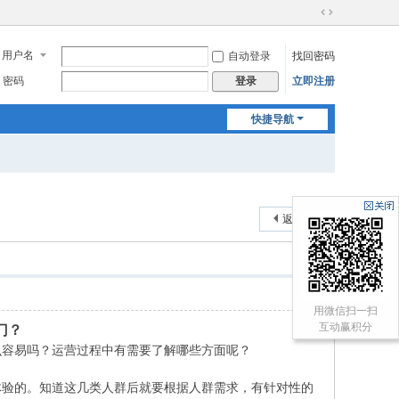
切
换
用户名
自动登录
找回密码
到
宽
密码
立即注册
登录
版
快捷导航
返回列表
用微信扫一扫
互动赢积分
门？
么容易吗？运营过程中有需要了解哪些方面呢？
体验的。知道这几类人群后就要根据人群需求，有针对性的