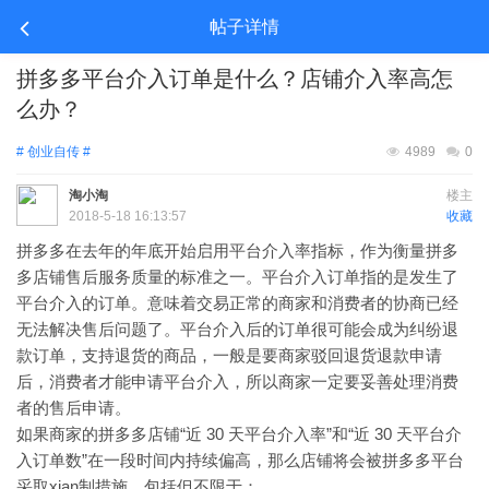
帖子详情
拼多多平台介入订单是什么？店铺介入率高怎
么办？
# 创业自传 #
4989
0
淘小淘
楼主
2018-5-18 16:13:57
收藏
拼多多在去年的年底开始启用平台介入率指标，作为衡量拼多
多店铺售后服务质量的标准之一。平台介入订单指的是发生了
平台介入的订单。意味着交易正常的商家和消费者的协商已经
无法解决售后问题了。平台介入后的订单很可能会成为纠纷退
款订单，支持退货的商品，一般是要商家驳回退货退款申请
后，消费者才能申请平台介入，所以商家一定要妥善处理消费
者的售后申请。
如果商家的拼多多店铺“近 30 天平台介入率”和“近 30 天平台介
入订单数”在一段时间内持续偏高，那么店铺将会被拼多多平台
采取xian制措施，包括但不限于：