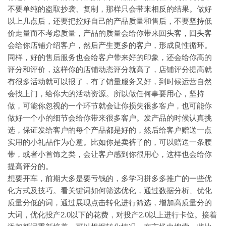
不要单纯的盗取抄袭、复制，那样只会带来相反的结果。做好
以上几点后，还要把控好自己的产品质量和售后，不要坚持低
价走量而不考虑质量，产品的质量会给你带来回头客，回头客
会给你店铺介绍客户，然后产生更多的客户，形成良性循环。
同样，好的售后服务也会给客户带来好的印象，还会给你高的
评分和评价，这样你的店铺动态评分就高了，店铺评分提高就
有很多活动就可以报了，有了销量服务又好，到时候运营自然
会找上门，给你大的活动资源。所以做任何事要用心，坚持
做，可能你忽视的一个环节就会让你损失很多客户，也可能你
做好一个小的细节会给你带来很多客户。发产品的时候认真挑
选，保证发给客户的每个产品都是好的，然后给客户赠送一点
实用的小礼品作为心意。比如你是卖裤子的，可以赠送一条腰
带，或者小首饰之类，会让客户感到你很用心，这样也会给你
提高评分的。
想要开车，前期大多是要亏钱的，多学习拼多多推广的一些优
化方式及技巧。看关键词如何筛选优化，通过数据分析、优化
质量分低的词，通过展现点击转化进行筛选，增加高质量分的
大词，优化投产2.0以下的花费，对投产2.0以上进行卡位。接着