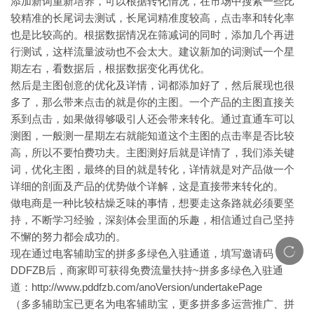
添加新词重新培养，可以根据转化情况，在市场中搜索一些比
较精准的长尾词去测试，长尾词精准度较高，点击率和转化率
也是比较高的。根据数据情况在筛减词的同时，添加几个再进
行测试，这样流量波动也不会太大。建议新加的词测试一个星
期左右，看数据后，根据数据变化再优化。
然后是主图创意的优化及详情，词都添加好了，然后展现也很
多了，那么带来点击的就是你的主图。一个产品的主图直接关
系到点击，如果做得够吸引人还会带来转化。通过直通车可以
测图，一般测一星期左右就能知道这个主图的点击率是否比较
高，所以不要怕费功夫。主图测好后就是详情了，我们添关键
词，优化主图，最终的目的就是转化，详情就是对产品做一个
详细的剖面及产品的优势做个详解，这是直接带来转化的。
做电商是一种比较枯燥乏味的事情，想要走这条路就必须要坚
持，不断学习经验，深刻体会里面的乐趣，相信通过自己坚持
不懈的努力都会成功的。
现在通过电客辅助宝的拼多多绿色入驻通道，填写邀请码
DDFZB后，商家即可获得免费流量扶持~拼多多绿色入驻通
道：
http://www.pddfzb.com/anoVersion/undertakePage
（多多辅助宝已更名为电客辅助宝，更多拼多多运营推广、拼