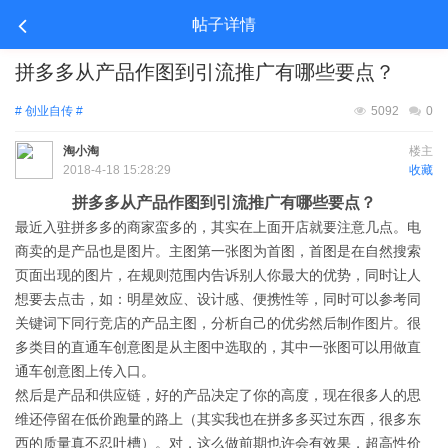
帖子详情
拼多多从产品作图到引流推广有哪些要点？
# 创业自传 #
5092
0
淘小淘
楼主
2018-4-18 15:28:29
收藏
拼多多从产品作图到引流推广有哪些要点？
最近入驻拼多多的商家蛮多的，其实在上面开店就要注意几点。电
商卖的是产品也是图片。主图第一张图为首图，首图是在自然搜索
页面出现的图片，在规则范围内告诉别人你最大的优势，同时让人
想要去点击，如：明星效应、设计感、便携性等，同时可以参考同
关键词下同行竞店的产品主图，分析自己的优劣然后制作图片。很
多类目的直通车创意图是从主图中选取的，其中一张图可以用做直
通车创意图上传入口。
然后是产品和供应链，好的产品决定了你的高度，现在很多人的思
维还停留在低价跑量的路上（其实我也在拼多多买过东西，很多东
西的质量真不忍吐槽）。对，这么做前期也许会有效果，超高性价