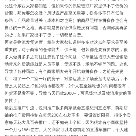
比这个东西大家都知道，但如果你的供应链或厂家提供不了低价的
货源，那你要怎么做？所以说产品至关重要，拼多多不只有低价一
条路，产品质量过关（成本相对也高）的商品照样在拼多多也会有
自己的一席之地。再者就是要保证供应链没有问题，否则你卖再多
的货，如果厂家出不了货，一切都是白费。
再者是物流发货速度，相信大家都知道拼多多对这点的要求是至关
重要的，对于商家的仓储能力，供应链，包装都是要有要求的，很
多人做拼多多之前往往忽视了这个问题，订单量猛增或大型促销活
动带来的后遗症就是人员不足，货源不足，场地不够等问题。这也
导致了各种罚款，有个商家朋友去年开始做拼多多，之前是夫妻
店，租了一个二室一厅的房子，对接运营上了场爱逛街活动后，不
管是人员还是打包的场地都没有，2个人甚至连吃饭的时间都没有，
但货还是发不完，导致当天罚款2000+，可见场地以及物流发货的重
要性了。
最后是推广引流，说到推广很多商家就会直接想到直通车。前期店
铺的推广费用控制在每天200左右差不多，要设置好限额。很多小卖
家每天花大几百去推广，还不如去上个班，因为很难有小商家坚持
一个月亏1W+左右。大的商家可以考虑前期的直通车推广，个人建