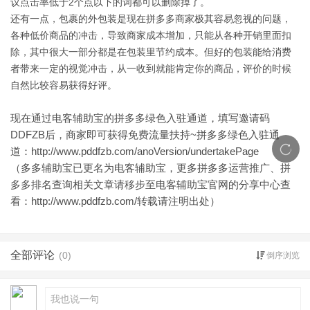
议点击率低于2个点以下的词都可以删除掉了。
还有一点，包裹的外包装是现在拼多多商家极其容易忽视的问题，
各种低价商品的冲击，导致商家成本增加，只能从各种开销里面扣
除，其中很大一部分都是在包装里节约成本。但好的包装能给消费
者带来一定的视觉冲击，从一收到就能肯定你的商品，评价的时候
自然比较容易获得好评。
现在通过电客辅助宝的拼多多绿色入驻通道，填写邀请码
DDFZB后，商家即可获得免费流量扶持~拼多多绿色入驻通
道：
http://www.pddfzb.com/anoVersion/undertakePage
（多多辅助宝已更名为电客辅助宝，更多拼多多运营推广、拼
多多排名查询相关文章请移步至电客辅助宝官网的分享中心查
看：
http://www.pddfzb.com/
转载请注明出处）
全部评论
(0)
倒序浏览