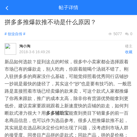
帖子详情
拼多多推爆款推不动是什么原因？
# 创业自传 #
5077
0
淘小淘
楼主
2018-3-6 16:49:26
收藏
新品如何选款？提到这点的时候，很多中小卖家都会选择跟着
市场已有的爆款走，别人吃肉，你跟着能喝个汤就不错了。刚
入驻拼多多的商家没什么基础，可能觉得照着优秀同行店铺抄
一抄就是最快的捷径了，其实这个“抄”也是要有技巧的。一般思
路是直接照着市场已经卖爆的款来卖，可这个款式人家都推爆
了你再来跟款，推广的成本太高，除非你有货源优势能拿到更
低价。建议卖家要跟就跟着上新速度快的店铺的款走，如何判
断款式潜力很大？用
多多辅助宝
能查到类目下销量多的前一百
名商品信息，也可以作为选品参考。很多人想推爆款推不起，
其实就是在选品和决定价位时出现了问题，没考虑到市场人群
的接受度。同类目产品拼的是款式；同款产品，拼的是价格；