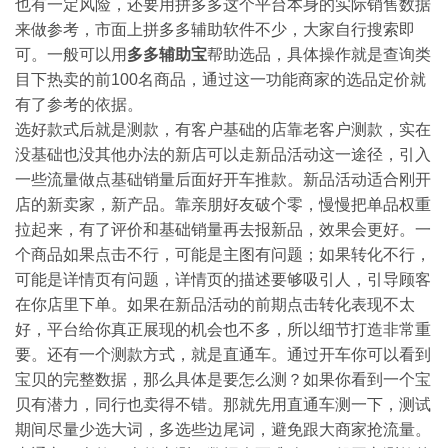
也有一定风险，还要用拼多多这个平台本身的实际销售数据
来做参考，市面上拼多多辅助软件不少，大家自行搜索即
可。一般可以用
多多辅助宝
帮助选品，具体操作就是查询类
目下热卖的前100名商品，通过这一功能商家的选品定价就
有了参考的依据。
选好款式后就是测款，有客户基础的店靠老客户测款，实在
没基础也没其他办法的新店可以走新品活动这一途径，引入
一些流量做点基础销量后面好开车推款。新品活动适合刚开
店的新卖家，新产品。靠亲朋好友破个零，慢慢把单品权重
拉起来，有了评价和基础销量再去报新品，效果会更好。一
个商品如果点击不行，可能是主图有问题；如果转化不行，
可能是详情页有问题，详情页的描述要够吸引人，引导顾客
在你店里下单。如果在新品活动的前期点击转化表现不太
好，平台给你真正展现的机会也不多，所以细节打造非常重
要。还有一个测款方式，就是直通车。通过开车你可以看到
宝贝的完整数据，那么具体是要怎么测？如果你看到一个宝
贝有潜力，同行也卖得不错。那就先用直通车测一下，测试
期间尽量少选大词，多选些边尾词，避免跟大商家抢流量。