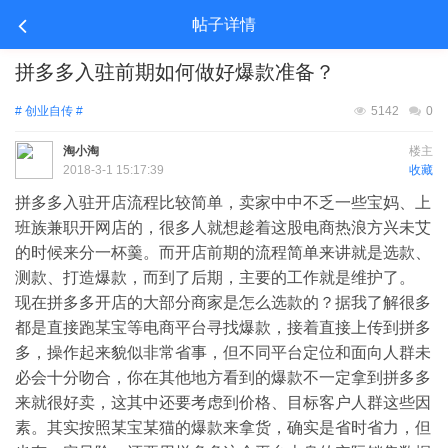
帖子详情
拼多多入驻前期如何做好爆款准备？
# 创业自传 #
5142
0
淘小淘
楼主
2018-3-1 15:17:39
收藏
拼多多入驻开店流程比较简单，卖家中中不乏一些宝妈、上
班族兼职开网店的，很多人就想趁着这股电商热浪方兴未艾
的时候来分一杯羹。而开店前期的流程简单来讲就是选款、
测款、打造爆款，而到了后期，主要的工作就是维护了。
现在拼多多开店的大部分商家是怎么选款的？据我了解很多
都是直接跑某宝等电商平台寻找爆款，接着直接上传到拼多
多，操作起来貌似非常省事，但不同平台定位和面向人群未
必会十分吻合，你在其他地方看到的爆款不一定拿到拼多多
来就很好卖，这其中还要考虑到价格、目标客户人群这些因
素。其实按照某宝某猫的爆款来拿货，确实是省时省力，但