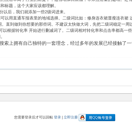
图和标题，这个大家应该都理解。
0分以后，我们就添加一些2级词进来。
们可以用直通车报表里的地域选择。二级词比如：修身连衣裙显瘦连衣裙 
的词。直到做到你想要的那些词。不建议太快做大词，先把二级词稳定一周
可以根据转化率 开始进行删减词了。二级词相对转化率和点击率都高一
词。
搜索上拥有自己独特的一套理念，经过多年的发展已经接触了一
您需要登录后才可以回帖
登录
|
立即注册