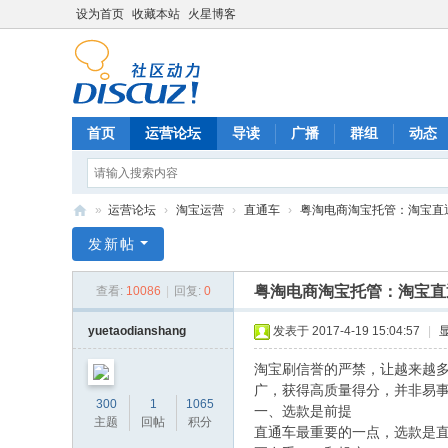
设为首页
收藏本站
火星博客
首页
运营论坛
导读
广播
群组
动态
»
运营论坛
›
淘宝运营
›
直通车
›
粤淘电商淘宝托管：淘宝直
电
发新帖
商
粤淘电商淘宝托管：淘宝直
查看:
10086
|
回复:
0
运
营
yuetaodianshang
发表于 2017-4-19 15:04:57
|
网
淘宝刷信誉的严禁，让越来越
广，获得高质量得分，并非易
300
1
1065
一、选款是前提
主题
回帖
积分
直通车最重要的一点，选款是