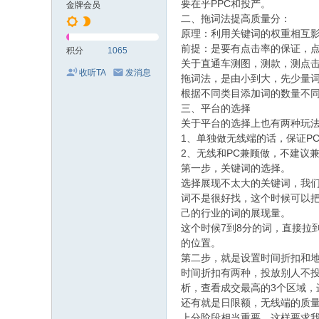
要在乎PPC和投产。
金牌会员
二、拖词法提高质量分：
原理：利用关键词的权重相互
前提：是要有点击率的保证，点
积分
1065
关于直通车测图，测款，测点
收听TA
发消息
拖词法，是由小到大，先少量词(1
根据不同类目添加词的数量不同
三、平台的选择
关于平台的选择上也有两种玩
1、单独做无线端的话，保证P
2、无线和PC兼顾做，不建议
第一步，关键词的选择。
选择展现不太大的关键词，我们
词不是很好找，这个时候可以
己的行业的词的展现量。
这个时候7到8分的词，直接拉
的位置。
第二步，就是设置时间折扣和
时间折扣有两种，投放别人不
析，查看成交最高的3个区域，
还有就是日限额，无线端的质量
上分阶段相当重要。这样要求