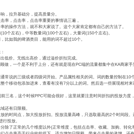
影响，拉升基础分，提高质量分。
击率，点击率，点击率重要的事情说三遍 。
击率的操作方法，就不和大家说了。这个大家肯定都有自己的方法了。
0个左右)，中等数量词(100个左右)，大量词(150个左右)。
，比如我的啤酒类目，能用的词不超过10个。
法：
C出低价。无线出高价，通过溢价折扣完成。
兼顾做，一个是不利于上分，还有就是现在PC端的流量都集中在KA商家手
通常说的三级或者四级词开始。产品属性相关的词。词的数量控制在10
把整个移动包添加进来，查看有没有7分以上的词。然后选一些展现相对来
到前三名，这个时候PPC可能会很好，这里就要注意时间折扣的投放力度，
地域还有日限额。
投放的时间点，加大投放折扣。投放流量高峰，只选取最高的2个时间段。
进行投放。
分除了正常的几个维度以外(正常维度，包括点击率、收藏、加购、转化
我们点击率高于行业的前提下，适当增加日限额，带来点击量的递增。还