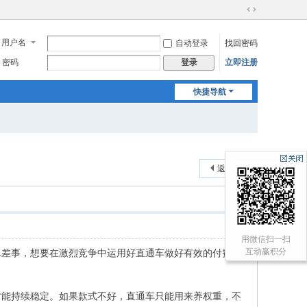
切
换
用户名
自动登录
找回密码
到
宽
密码
立即注册
登录
版
快捷导航
返回列表
用微信扫一扫
互动赢积分
单差事，想要在激烈竞争中运用好直通车做好有效的付费推
才能持续稳定。如果款式不好，直通车只能用来养权重，不