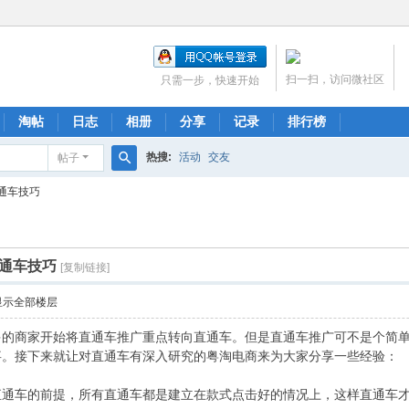
扫一扫，访问微社区
只需一步，快速开始
淘帖
日志
相册
分享
记录
排行榜
热搜:
活动
交友
帖子
搜
通车技巧
索
通车技巧
[复制链接]
显示全部楼层
多的商家开始将直通车推广重点转向直通车。但是直通车推广可不是个简
事。接下来就让对直通车有深入研究的粤淘电商来为大家分享一些经验：
直通车的前提，所有直通车都是建立在款式点击好的情况上，这样直通车