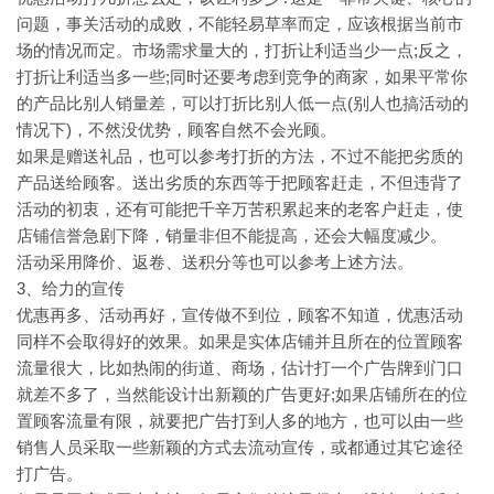
问题，事关活动的成败，不能轻易草率而定，应该根据当前市
场的情况而定。市场需求量大的，打折让利适当少一点;反之，
打折让利适当多一些;同时还要考虑到竞争的商家，如果平常你
的产品比别人销量差，可以打折比别人低一点(别人也搞活动的
情况下)，不然没优势，顾客自然不会光顾。
如果是赠送礼品，也可以参考打折的方法，不过不能把劣质的
产品送给顾客。送出劣质的东西等于把顾客赶走，不但违背了
活动的初衷，还有可能把千辛万苦积累起来的老客户赶走，使
店铺信誉急剧下降，销量非但不能提高，还会大幅度减少。
活动采用降价、返卷、送积分等也可以参考上述方法。
3、给力的宣传
优惠再多、活动再好，宣传做不到位，顾客不知道，优惠活动
同样不会取得好的效果。如果是实体店铺并且所在的位置顾客
流量很大，比如热闹的街道、商场，估计打一个广告牌到门口
就差不多了，当然能设计出新颖的广告更好;如果店铺所在的位
置顾客流量有限，就要把广告打到人多的地方，也可以由一些
销售人员采取一些新颖的方式去流动宣传，或都通过其它途径
打广告。