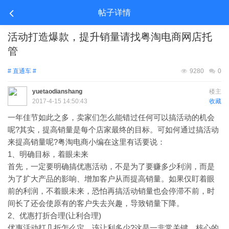
帖子详情
活动打造爆款，提升销量请找粤淘电商网店托
管
# 直通车 #
9280
0
yuetaodianshang
楼主
2017-4-15 14:50:43
收藏
一年佳节如此之多，卖家们怎么能错过任何可以搞活动的机会
呢?其实，提高销量是每个店家最终的目标。可如何通过搞活动
来提高销量呢?粤淘电商小编在这里有话要说：
1、明确目标，着眼未来
首先，一定要明确搞优惠活动，不是为了要赚多少利润，而是
为了扩大产品的影响、增加客户从而提高销量。如果仅盯着眼
前的利润，不着眼未来，恐怕再搞活动销量也会停滞不前，时
间长了还会使原有的客户失去兴趣，导致销量下降。
2、优惠打折合理(让利合理)
优惠活动打几折怎么定，该让利多少?这是一非常关键、核心的