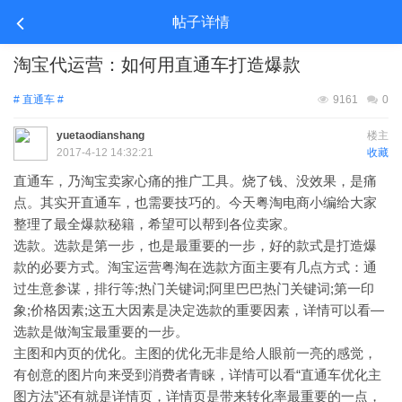
帖子详情
淘宝代运营：如何用直通车打造爆款
# 直通车 #
9161
0
yuetaodianshang
楼主
2017-4-12 14:32:21
收藏
直通车，乃淘宝卖家心痛的推广工具。烧了钱、没效果，是痛
点。其实开直通车，也需要技巧的。今天粤淘电商小编给大家
整理了最全爆款秘籍，希望可以帮到各位卖家。
选款。选款是第一步，也是最重要的一步，好的款式是打造爆
款的必要方式。淘宝运营粤淘在选款方面主要有几点方式：通
过生意参谋，排行等;热门关键词;阿里巴巴热门关键词;第一印
象;价格因素;这五大因素是决定选款的重要因素，详情可以看—
选款是做淘宝最重要的一步。
主图和内页的优化。主图的优化无非是给人眼前一亮的感觉，
有创意的图片向来受到消费者青睐，详情可以看“直通车优化主
图方法”还有就是详情页，详情页是带来转化率最重要的一点，