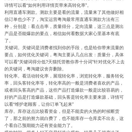
详情可以看“如何利用详情页带来高转化率”。
利用直通车测款。测款主要是看的流量，流量来了其他做好相
信订单也少不了，淘宝运营粤淘最常用直通车测款方法有三
种，分别是：看点击率，质量得分，定向流量，这三点是测出
产品是否能爆款的要点，相信如何看数据大家心里基本有底
了。
关键词。关键词是消费者找到你的手段，也是给你带来流量的
要点，如何优化关键词，粤淘主要从几点出发：质量分，具体
可以看“关键词得分低?天猫托管教你养十分词”针对优化不上去
的关键词，粤淘建议舍弃删除。
转化率。看活动转化率，展现转化率，浏览转化率，服务转化
率，回头客转化率等，转化率高的一般是消费者喜欢的产品，
或者回头客高的产品，这些产品打造爆款一般是比较容易的，
好的产品是打造爆款基础，回头客是转化率主要来源，详情可
以看“维护老顾客，让你订单飞起来”
库存。库存这点比较看资金，但是不能卖的火热的时候断货
了，那之前的努力就白费了，也不能库存一仓库卖不出去，这
个看自己预期能力还有资金能力了。