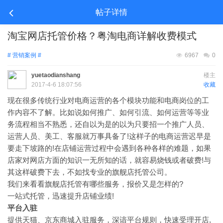
帖子详情
淘宝网店托管价格？粤淘电商详解收费模式
# 营销案例 #
6967
0
yuetaodianshang
楼主
2017-4-6 18:07:56
收藏
现在很多传统行业对电商运营的各个模块功能和电商岗位的工
作内容不了解。比如说如何推广、如何引流、如何运营等等业
务流程相当不熟悉，还自以为是的以为只要招一个推广人员、
运营人员、美工、客服就万事具备了!这样子的电商运营迟早是
要走下坡路的!在店铺运营过程中会遇到各种各样的难题，如果
店家对网店方面的知识一无所知的话，就容易烧钱或者破费!与
其这样破费下去，不如找专业的旗舰店托管公司。
我们来看看旗舰店托管有哪些服务，报价又是怎样的?
一站式托管，迅速提升店铺业绩!
平台入驻
提供天猫、京东商城入驻服务，深谙平台规则，快速受理开店,