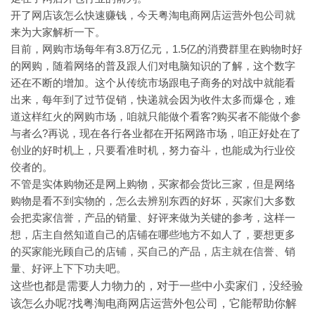
开了网店该怎么快速赚钱，今天粤淘电商网店运营外包公司就
来为大家解析一下。
目前，网购市场每年有3.8万亿元，1.5亿的消费群里在购物时好
的网购，随着网络的普及跟人们对电脑知识的了解，这个数字
还在不断的增加。这个从传统市场跟电子商务的对战中就能看
出来，每年到了过节促销，快递就会因为收件太多而爆仓，难
道这样红火的网购市场，咱就只能做个看客?购买者不能做个参
与者么?再说，现在各行各业都在开拓网路市场，咱正好处在了
创业的好时机上，只要看准时机，努力奋斗，也能成为行业佼
佼者的。
不管是实体购物还是网上购物，买家都会货比三家，但是网络
购物是看不到实物的，怎么去辨别东西的好坏，买家们大多数
会把卖家信誉，产品的销量、好评来做为关键的参考，这样一
想，店主自然知道自己的店铺在哪些地方不如人了，要想更多
的买家能光顾自己的店铺，买自己的产品，店主就在信誉、销
量、好评上下下功夫吧。
这些也都是需要人力物力的，对于一些中小卖家们，没经验
该怎么办呢?找粤淘电商网店运营外包公司，它能帮助你解