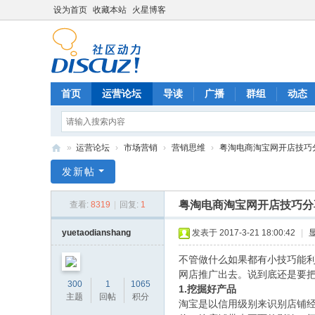
设为首页
收藏本站
火星博客
首页
运营论坛
导读
广播
群组
动态
»
运营论坛
›
市场营销
›
营销思维
›
粤淘电商淘宝网开店技巧
电
发新帖
商
粤淘电商淘宝网开店技巧分
查看:
8319
|
回复:
1
运
营
yuetaodianshang
发表于 2017-3-21 18:00:42
|
网
不管做什么如果都有小技巧能
网店推广出去。说到底还是要
300
1
1065
1.
挖掘好产品
主题
回帖
积分
淘宝是以信用级别来识别店铺