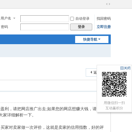
切
换
用户名
自动登录
找回密码
到
宽
密码
立即注册
登录
版
快捷导航
返回列表
用微信扫一扫
互动赢积分
盈利，请把网店推广出去;如果您的网店想赚大钱，请把
大家详细解析一下。
，买家对卖家做一次评价，这就是卖家的信用指数，好的评