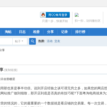
扫一扫，访问微社区
只需一步，快速开始
淘帖
日志
相册
分享
记录
排行榜
热搜:
活动
交友
帖子
搜
分享
索
享
[复制链接]
显示全部楼层
利用那也算是事半功倍。说到开店经验之谈可谓无穷之多，如果您的网店想
把网站推广做到细致，那开店到底是否真的有技巧呢?下面粤淘电商就来为
经营的情况的，它的最重要的一个数据就是看店铺的交易量。每一次交易