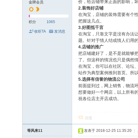
价，给店铺带来正面的影响，
金牌会员
2.
装饰好店铺
在淘宝，店铺的装饰需要有个性
把握这几点。
积分
1065
3.
好图抵千言
收听TA
发消息
在淘宝，只靠文字是没有办法
题。针对于情人结或情人们用
4.
店铺的推广
把店铺建好了，是不是就能够
了。但这样的情况也只是偶然
在淘宝，你可以在社区、论坛
站作为典型案例推到首页。所
5.
选择有信誉的物流公司
前面提到过，网上销售，物流
想要做好一个网店，以上所有
祝各位店主开店成功。
回复
等风来11
发表于 2018-12-25 11:35:20
|