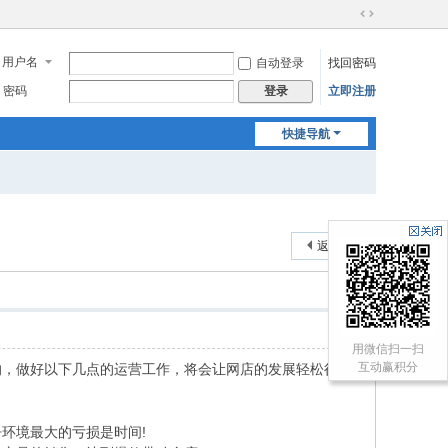
切
换
用户名
自动登录
找回密码
到
宽
密码
立即注册
登录
版
快捷导航
返回列表
用微信扫一扫
互动赢积分
的，做好以下几点的运营工作，将会让网店的发展轻松很
环境最大的亏损是时间!