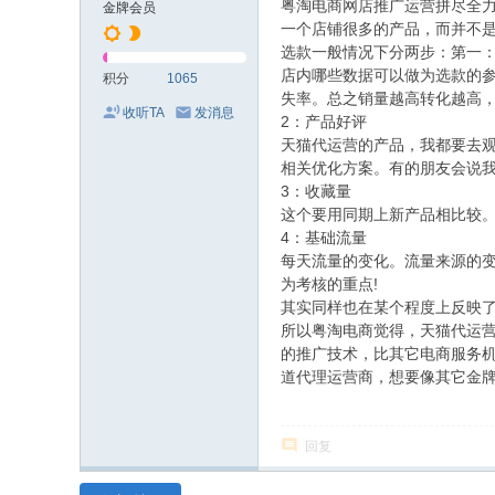
粤淘电商网店推广运营拼尽全力
金牌会员
一个店铺很多的产品，而并不是
选款一般情况下分两步：第一
店内哪些数据可以做为选款的
积分
1065
失率。总之销量越高转化越高，
收听TA
发消息
2：产品好评
天猫代运营的产品，我都要去
相关优化方案。有的朋友会说我
3：收藏量
这个要用同期上新产品相比较
4：基础流量
每天流量的变化。流量来源的
为考核的重点!
其实同样也在某个程度上反映了
所以粤淘电商觉得，天猫代运
的推广技术，比其它电商服务
道代理运营商，想要像其它金牌
回复