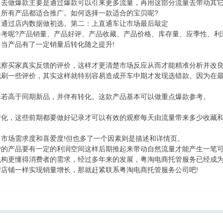
去做爆款主要是通过爆款可以引来更多流量，再用这部分流量去带动其它
所有产品都适合推广。如何选择一款适合的宝贝呢?
：通过店内数据做初选。第二：上直通车让市场最后敲定
参考呢?产品销量、产品好评、产品收藏、产品价格、库存量、应季性、利
当产品有了一定销量后转化随之提升!
观察买家真实反馈的评价，这样才更清楚市场反应从而才能精准分析并改
刷一些评价，其实这样就特别容易造成开车中期才发现选错款。因为在最
。若高于同期新品，并伴有转化。这款产品基本可以做重点爆款参考。
变化，这些前期都要做好记录才可以有效的观察每天由流量带来多少收藏
市场需求度和喜爱度!但也多了一个因素则是描述和详情页。
营的产品要有一定的利润空间这样后期推起来带动自然流量才能产生一笔
机构更懂得消费者的需求，经过多年来的发展，粤淘电商托管服务已经成
店铺一样实现销量增长，那就赶紧联系粤淘电商托管服务公司吧!