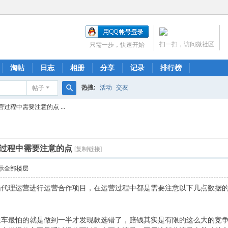
扫一扫，访问微社区
只需一步，快速开始
淘帖
日志
相册
分享
记录
排行榜
热搜:
活动
交友
帖子
搜
过程中需要注意的点 ...
索
过程中需要注意的点
[复制链接]
示全部楼层
猫代理运营进行运营合作项目，在运营过程中都是需要注意以下几点数据
车最怕的就是做到一半才发现款选错了，赔钱其实是有限的这么大的竞争