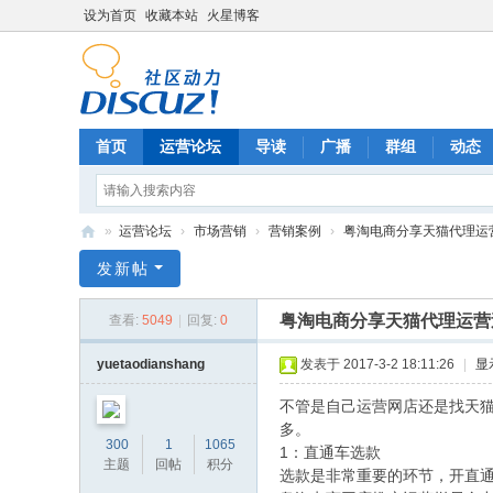
设为首页
收藏本站
火星博客
首页
运营论坛
导读
广播
群组
动态
»
运营论坛
›
市场营销
›
营销案例
›
粤淘电商分享天猫代理运营
电
发新帖
商
粤淘电商分享天猫代理运营
查看:
5049
|
回复:
0
运
营
yuetaodianshang
发表于 2017-3-2 18:11:26
|
显
网
不管是自己运营网店还是找天
多。
300
1
1065
1：直通车选款
主题
回帖
积分
选款是非常重要的环节，开直通