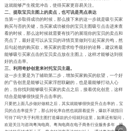
这就能够产生视觉冲击，使得买家更容易关注。
二、提取宝贝主图上的卖点，也可说是亮点表达
当第一步取得成功的时候，那么接下来的这一步就是吸引买家
购买与否的关键，当买家成功被你的宝贝主图吸引点击进来查
看的时候，那么这时候就需要有技巧的展现你的宝贝的卖点和
亮点了，最好是可以从宝贝的详情页里做到引起买家共鸣，然
后勾起他的购买欲，将买家的需求给予很好的诠释，建议将最
能够吸引买家点击的宝贝卖点放在主图上，这样才能够达到很
好的点击率。
三、利用奇妙创意来衬托宝贝主题。
这一步主要是为了辅助第二步，增加买家购买的欲望，一个好
的广告创意是能够让买家浮想联翩的，也是最能够打动人心
的，当你找到能够吸引买家的卖点之后，接着优化创意，这样
结合是能够很快提升点击率的。
只要把上面几步做好做精之后，其实就能够很快提升点击率的，宝
贝的点击率提升了，那么转化率自然也就跟着提升，爆款不就指日
?
可待了吗
关于利用主图打造爆款的介绍就到这里，如果还有疑问，
欢迎关注与咨询粤淘电商。粤淘电商在电子商务行业服务多年，操