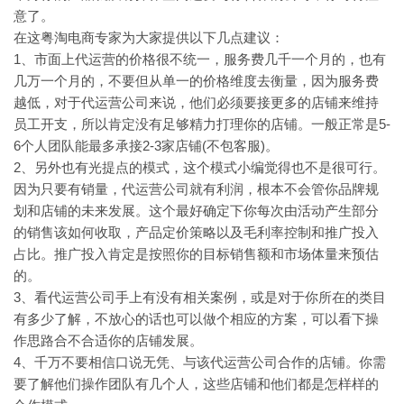
意了。
在这粤淘电商专家为大家提供以下几点建议：
1、市面上代运营的价格很不统一，服务费几千一个月的，也有
几万一个月的，不要但从单一的价格维度去衡量，因为服务费
越低，对于代运营公司来说，他们必须要接更多的店铺来维持
员工开支，所以肯定没有足够精力打理你的店铺。一般正常是5-
6个人团队能最多承接2-3家店铺(不包客服)。
2、另外也有光提点的模式，这个模式小编觉得也不是很可行。
因为只要有销量，代运营公司就有利润，根本不会管你品牌规
划和店铺的未来发展。这个最好确定下你每次由活动产生部分
的销售该如何收取，产品定价策略以及毛利率控制和推广投入
占比。推广投入肯定是按照你的目标销售额和市场体量来预估
的。
3、看代运营公司手上有没有相关案例，或是对于你所在的类目
有多少了解，不放心的话也可以做个相应的方案，可以看下操
作思路合不合适你的店铺发展。
4、千万不要相信口说无凭、与该代运营公司合作的店铺。你需
要了解他们操作团队有几个人，这些店铺和他们都是怎样样的