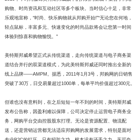
购物、时尚资讯和互动社区等多个板块。当时信心十足，非常
乐观地宣称，“时尚、快乐购物就从邦购开始!”“无论您在何地，
轻点鼠标，丰富多元、快速变化的时尚品款将会让您第一时间
体验到惊喜和购物愉悦。”
美特斯邦威希望正式从传统渠道，走向传统渠道与电子商务渠
道结合并行的双渠道模式，为此美特斯邦威还同时推出全新的
线上品牌——AMPM。据悉，2011年1月3号，邦购网的日销售
突破了30万，日交易量超过1000单，每单平均价值超过300元。
但谁也没有意料到，在之后短短一年不到的时间，美特斯邦威
发布公告称，因盈利难以保障，公司决定停止运营电子商务业
务，网购平台交由控股股东打理。无论是资源配置、物流配
送，还是营销运营都无法适应邦购网的发展需求，特别是面对
专业B2C的打压，只有招架之功，根本没有还手之力。无可奈