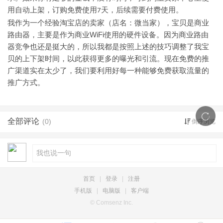
用自动上架，订购免费使用
天，后续需要付费使用。
7
我作为一个经验淘宝店的卖家（店名：微当家），宝贝是商业
WiFi
路由器，主要是作为商业
使用的硬件设备。因为商业路由
器竞争也还是挺大的，所以我都是按照上述的技巧调整了我宝
贝的上下架时间，以此获得更多的曝光和引流。现在免费的推
广渠道实在太少了，我们要利用好每一种能够免费获取流量的
推广方式。
全部评论
(0)
倒序浏览
首页
|
登录
|
注册
手机版
|
电脑版
|
客户端
© Comsenz Inc.