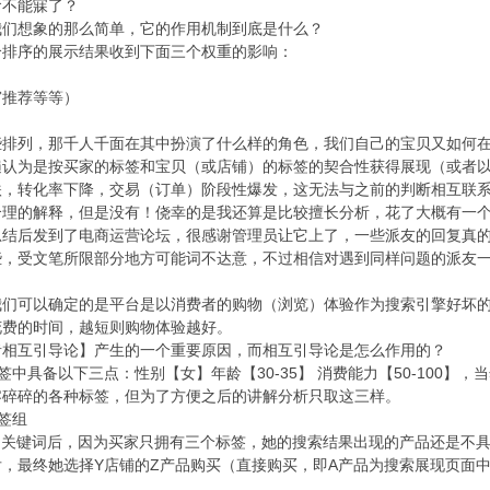
食不能寐了？
想象的那么简单，它的作用机制到底是什么？
序的展示结果收到下面三个权重的影响：
推荐等等）
列，那千人千面在其中扮演了什么样的角色，我们自己的宝贝又如何在
为是按买家的标签和宝贝（或店铺）的标签的契合性获得展现（或者以
跌，转化率下降，交易（订单）阶段性爆发，这无法与之前的判断相互联
合理的解释，但是没有！侥幸的是我还算是比较擅长分析，花了大概有一
总结后发到了电商运营论坛，很感谢管理员让它上了，一些派友的回复真
些，受文笔所限部分地方可能词不达意，不过相信对遇到同样问题的派友
可以确定的是平台是以消费者的购物（浏览）体验作为搜索引擎好坏的
花费的时间，越短则购物体验越好。
互引导论】产生的一个重要原因，而相互引导论是怎么作用的？
具备以下三点：性别【女】年龄【30-35】 消费能力【50-100】
零碎碎的各种标签，但为了方便之后的讲解分析只取这三样。
签组
关键词后，因为买家只拥有三个标签，她的搜索结果出现的产品还是不具
，最终她选择Y店铺的Z产品购买（直接购买，即A产品为搜索展现页面