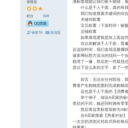
满标签就能让我们夜不能寝，
管理员
什么是千人千面，真的有我们
我们知道搜索关键词的综合排
积分
608
关键词权重
宝贝权重（下架时间丶橱窗
店铺权重
收听TA
发消息
如果展现逻辑是按上面这些排
在以前解读千人千面，普遍认
近这段时间，我们发现流量骤
诸多网站想方设法的找到一个
梳理了一遍，然后把一些疑惑
是以下这么多的文字，多了一
-------------------------------
前言：无论在任何阶段，我们
费者产生购物意图到完成购物
这也是千人千面的【消费者相
举个例子，假设A买家的标签中
类目的不同，她还同时拥有零
然后将这类标签组称为X标
在A买家搜索【男童衬衫】 
一次次的浏览比对款式和价格后
很重要）。