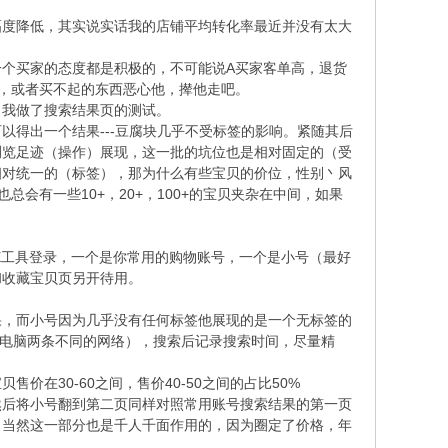
度降低，其实说实话我的店铺平均转化率最近并没有太大
个买家的态度都是积极的，不可能说A买家客单高，退货
，或者买不起的东西恶心他，撵他走吧。
我做了搜索结果页的测试。
得出一个结果---豆腐块几乎不受标签的影响。紧随其后
浏览足迹（操作）展现，这一批的坑位也是相对固定的（受
相对统一的（标签），那为什么有些宝贝的价位，性别丶风
总会有一些10+，20+，100+的宝贝夹杂在中间，如果
E工具登录，一个是你常用的购物账号，一个是小号（最好
和收藏宝贝页另开待用。
，而小号因为几乎没有任何标签他展现的是一个无标签的
两台电脑两条不同的网络），搜索后记录搜索时间，尽量精
30-60之间，售价40-50之间的占比50%
后将小号翻到第二页同样对照常用账号搜索结果的第一页
，当然这一部分也是千人千面作用的，因为圈定了价格，年