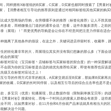
，同样拥有X标签组的B买家，C买家，D买家也都同时搜索了【男童衬
家，【消费者相互引导论的推荐原则是通过对相同标签组其他买家的购买
成大型商场的导购，在旁喋喋不休的推荐（标签化推荐）让人不胜其烦
有多差，而稍微懂点门道的的通常会说 “ 您看，这件衣服多漂亮，之前
拿（展现）！” 而更优秀的导购是会让你在不经意间把注意力停留在适
。
抛离了其他条件的假设，在这之外，关键词进店停留时长，收藏率，跳
的转化量非常的大，而展现位其实并没有我们想象的那么多（下面会说明）
机会的展现”
签对应论（宝贝标签丶店铺标签与买家标签的契合度）的一种深度解读
不会因为你的宝贝标签是合适的就优先推荐给买家，即使有推荐也应该是排
优先级又在标签对应论之上！
引导的作用方式非常的粗浅，A买家交易后至B买家，那如果B买家再次
买家的收藏，D买家的长时间停留，以及相互引导后的综合点击率也是不是
，多宝贝（优质）轮播展现，防止数据作假（限制刷单换宝贝等）的战
男童衬衫】搜索转化，而每一个时间点的搜索人群都会有差异，这些差
全不同，比如男童衬衫，在11月份和6月份就产品来说就具有相当大的区
导能解决这个问题。