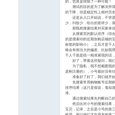
的，也算是排除了一种可能！
测试的目的是为了解决所谓的
的下降，但是稳定性上相对历
还是从入口开始说，不管是【
少，纠纷少，给出的差评少，
那既然搜索结果对买家来说都
从搜索页的默认排序（综合排
的是搜索ID的近期加购店铺的
标签的影响小），之后才是千
格会有相当大的偏差。比如我用经
千人千面是统一精准展现的话
好了，带着这些疑问，我们一
为了隐私，我不想截图我的搜
是刚注册的），小号最好没有
准备好了好了，我们就开始
先搜索常用购物账号近期购买
排序结果（这只是假设，鬼知道
准。
通过搜索结果先判断自己的消费
然后比对小号的搜索结果，找
宝贝，记录，之后是小号的第
龄层，所以他们才在原本的第