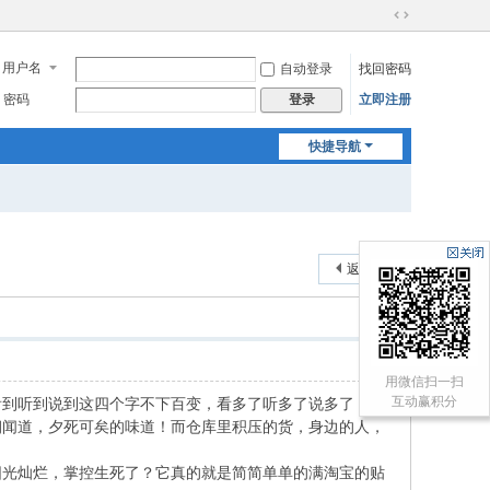
切
换
用户名
自动登录
找回密码
到
宽
密码
立即注册
登录
版
快捷导航
返回列表
用微信扫一扫
互动赢积分
听到说到这四个字不下百变，看多了听多了说多了，好
朝闻道，夕死可矣的味道！而仓库里积压的货，身边的人，
光灿烂，掌控生死了？它真的就是简简单单的满淘宝的贴