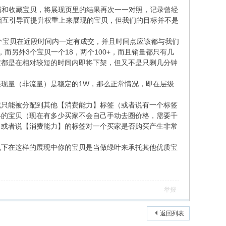
店铺和收藏宝贝，将展现页里的结果再次一一对照，记录曾经
相互引导而提升权重上来展现的宝贝，但我们的目标并不是
个宝贝在近段时间内一定有成交，并且时间点应该都与我们
，而另外3个宝贝一个18，两个100+，而且销量都只有几
定都是在相对较短的时间内即将下架，但又不是只剩几分钟
现量（非流量）是稳定的1W，那么正常情况，即在层级
只能被分配到其他【消费能力】标签（或者说有一个标签
格的宝贝（现在有多少买家不会自己手动去圈价格，需要千
】或者说【消费能力】的标签对一个买家是否购买产生非常
下在这样的展现中你的宝贝是当做绿叶来承托其他优质宝
举报
返回列表