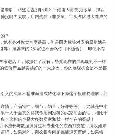
看到一些派友说3月4月的时候店内每天30多单，现在
量捕捉能力太弱，店内劣质（非质量）宝贝占比过大造成的
来的？
，她本身对你契合度很高，但是因为标签对应的原则她是
引导）推荐来的D买家也不会鸟你（不适合），即便不存
买家进店了，你抓住了没有，毕竟现在的展现规则不一样
类目的低价产品越卖越好的一大原因，你的展现机会是不是都
引入的流量不精准而造成转化率下降这个很容易理解，并
详情，产品特性，细节，销量，好评等等），尤其是中小
如果千人千面真的将我作用到准确的买家前面的话，相比千
之多？这相信也是大多数卖家和我一样存在的疑惑！
并不擅长与数据测算这种专业化的东西打交道，所以如果
印证吧，如果对的，那么很多问题都能迎刃而解，如果错