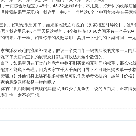
一页综合展现宝贝48个，48-32还剩16个，不用急，打开你的收藏
号搜索结果里展现的，我这里一共8个，当然这8个当中可能会存在买家
宝贝，好吧结果出来了，如果按照我之前说的【买家相互引导论】，这8
？我这里只有5个宝贝是这样的，4个价格在40-50之间还有一个是90+
索的结果几乎一样。如果你来的及赶紧用工具测一下他们的下架时间，一
和派友谈论的流量补偿论，假设一个类目某一销售层级的卖家一天的展
情况下每天店内宝贝的展现总计都是可以达到这个数值的。
了，如果宝贝在下架前的竞争中抢不到买家相互引导的权重，那么它就
分配并不能说不合理，因为买家在千人千面的引导下不可能只购买单一价
消费能力】外他们身上还有很多标签是可以作为参考依据的，虽然【价格
买家的最终选择都是一样的呢？
的宝贝相对同时展现的其他宝贝缺少了竞争力，说的直白点，正常情况
化率】也一定不会理想。