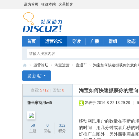
设为首页
收藏本站
火星博客
首页
运营论坛
导读
广播
群组
动态
»
运营论坛
›
淘宝运营
›
直通车
›
淘宝如何快速抓获你的意向
电
发新帖
商
淘宝如何快速抓获你的意向
查看:
5712
|
回复:
0
运
营
微当家商用wifi
发表于 2016-8-22 13:29:29
|
网
移动网民用户的数量在不断的
58
0
312
的时间，用几分钟或者几秒的
主题
回帖
积分
好推广主图外，另外四张商品