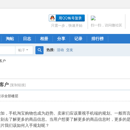
扫一扫，访问微社区
只需一步，快速开始
淘帖
日志
相册
分享
记录
排行榜
热搜:
活动
交友
帖子
搜
客户
索
客户
[复制链接]
显示全部楼层
增加，手机淘宝购物也成为趋势。卖家们应该重视手机端的规划。一般而
时刻去了解更多的商品信息。当用户想要了解更多的商品信息时，更多的是
图片我们该如何入手规划呢？