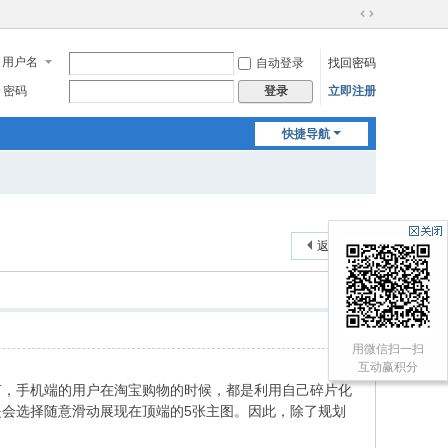
切
换
用户名
自动登录
找回密码
到
宽
密码
立即注册
登录
版
快捷导航
返回列表
用微信扫一扫
互动赢积分
言，手机端的用户在淘宝购物的时候，都是利用自己碎片化
会选择随意滑动展现在顶端的5张主图。因此，除了规划